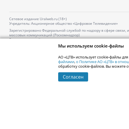
Сетевое издание Uralweb.ru (18+)
Учредитель: Акционерное общество «Цифровое Телевидение»
Зарегистрировано Федеральной службой по надзору в сфере связи,
массовых коммуникаций (Роскомнадзор)
Регистрационный номер и дата принятия решения о регистрации: 
от 18.10.2021 г.
Мы используем cookie-файлы
Главный редактор: Новокшонова Марина Аркадьевна,
Телефон редакции:
+7 (912) 244-87-87
,
АО «ЦТВ» использует cookie-файлы для
Электронный адрес редакции:
news@uralweb.ru
файлами
,
о Политике АО «ЦТВ» в отн
обработку cookie-файлов. Вы можете о
Согласен
© 2006-
2026
Uralweb.ru
Екатеринбург