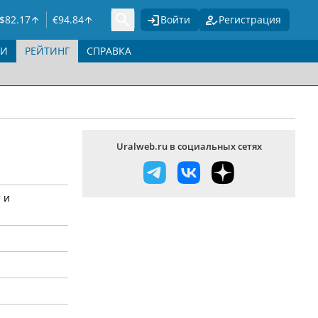
$
82.17
€
94.84
Войти
Регистрация
ГИ
РЕЙТИНГ
СПРАВКА
Uralweb.ru в социальных сетях
 и