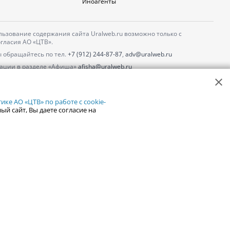
Иноагенты
ьзование содержания сайта Uralweb.ru возможно только с
гласия АО «ЦТВ».
 обращайтесь по тел.
+7 (912) 244-87-87
,
adv@uralweb.ru
ации в разделе «Афиша»
afisha@uralweb.ru
 использование сайта
обработки персональных данных
ке АО «ЦТВ» по работе с cookie-
ый сайт, Вы даете согласие на
18+