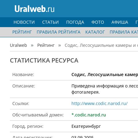
НОВОСТИ
СТАТЬИ
ПОГОДА
ФОТО
АФИША
РЕЙТИНГ
ПРАВИЛА РЕЙТИНГА
КАТАЛОГ
ПРАВИЛА КА
Uralweb
Рейтинг
Содис, Лесосушильные камеры и о
CТАТИСТИКА РЕСУРСА
Название:
Содис, Лесосушильные каме
Описание:
Приведена информация о лесос
фотогалерея.
Ссылки:
http://www.codic.narod.ru/
Обсчитываемый домен:
*.codic.narod.ru
Город, регион:
Екатеринбург
Дата регистрации:
03.09.2005