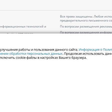
Все права защищены. Любое испол
предварительного письменного со
 информационных технологий и
По вопросам размещения рекламы
По вопросам размещения информ
серия
Эл № ФС77-82000
Пользовательское соглашение на
Политика АО «ЦТВ» в отношении 
 улучшения работы и пользования данного сайта.
Информация о Полити
ошении обработки персональных данных
. Продолжая использовать данн
тключить cookie-файлы в настройках Вашего браузера.