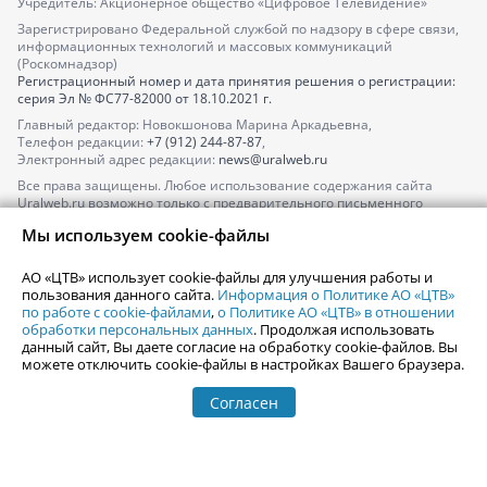
Учредитель: Акционерное общество «Цифровое Телевидение»
Зарегистрировано Федеральной службой по надзору в сфере связи,
информационных технологий и массовых коммуникаций
(Роскомнадзор)
Регистрационный номер и дата принятия решения о регистрации:
серия
Эл № ФС77-82000
от 18.10.2021 г.
Главный редактор: Новокшонова Марина Аркадьевна,
Телефон редакции:
+7 (912) 244-87-87
,
Электронный адрес редакции:
news@uralweb.ru
Все права защищены. Любое использование содержания сайта
Uralweb.ru возможно только с предварительного письменного
согласия АО «ЦТВ».
Мы используем cookie-файлы
По вопросам размещения рекламы обращайтесь по тел.
+7 (912) 244-
87-87
,
adv@uralweb.ru
АО «ЦТВ» использует cookie-файлы для улучшения работы и
По вопросам размещения информации в разделе «Афиша»
пользования данного сайта.
Информация о Политике АО «ЦТВ»
afisha@uralweb.ru
по работе с cookie-файлами
,
о Политике АО «ЦТВ» в отношении
обработки персональных данных
. Продолжая использовать
Пользовательское соглашение на использование сайта
данный сайт, Вы даете согласие на обработку cookie-файлов. Вы
Политика АО «ЦТВ» в отношении обработки персональных данных
можете отключить cookie-файлы в настройках Вашего браузера.
Согласен
© 2006-
2026
Uralweb.ru
18+