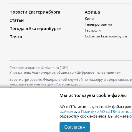
Новости Екатеринбурга
Афиша
Кино
Статьи
Телепрограмма
Погода в Екатеринбурге
Гастроли
События Екатеринбурга
Почта
Сетевое издание Uralweb.ru (18+)
Учредитель: Акционерное общество «Цифровое Телевидение»
Зарегистрировано Федеральной службой по надзору в сфере связи,
массовых коммуникаций (Роскомнадзор)
Регистрационный номер и дата принятия решения о регистрации: 
от 18.10.2021 г.
Мы используем cookie-файлы
Главный редактор: Новокшонова Марина Аркадьевна,
Телефон редакции:
+7 (912) 244-87-87
,
АО «ЦТВ» использует cookie-файлы для
Электронный адрес редакции:
news@uralweb.ru
файлами
,
о Политике АО «ЦТВ» в отн
обработку cookie-файлов. Вы можете о
Согласен
© 2006-
2026
Uralweb.ru
Екатеринбург