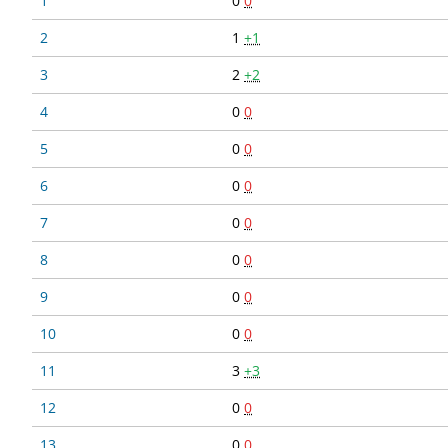
1
0
0
2
1
+1
3
2
+2
4
0
0
5
0
0
6
0
0
7
0
0
8
0
0
9
0
0
10
0
0
11
3
+3
12
0
0
13
0
0