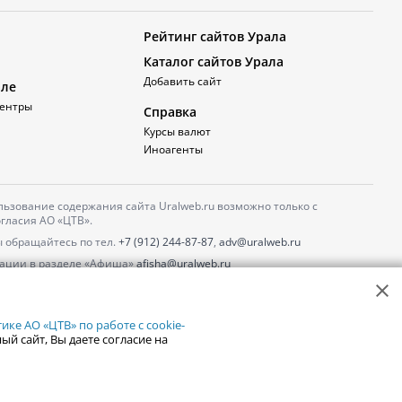
Рейтинг сайтов Урала
Каталог сайтов Урала
Добавить сайт
але
ентры
Справка
Курсы валют
Иноагенты
ьзование содержания сайта Uralweb.ru возможно только с
гласия АО «ЦТВ».
 обращайтесь по тел.
+7 (912) 244-87-87
,
adv@uralweb.ru
ации в разделе «Афиша»
afisha@uralweb.ru
 использование сайта
обработки персональных данных
ке АО «ЦТВ» по работе с cookie-
ый сайт, Вы даете согласие на
18+