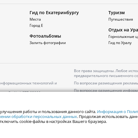
Гид по Екатеринбургу
Туризм
Места
Путешествия
Город Е
Отдых на Ур
Фотоальбомы
Горнолыжные ц
Залить фотографии
Гид по Уралу
Все права защищены. Любое испол
предварительного письменного со
 информационных технологий и
По вопросам размещения рекламы
По вопросам размещения информ
серия
Эл № ФС77-82000
Пользовательское соглашение на
Политика АО «ЦТВ» в отношении 
 улучшения работы и пользования данного сайта.
Информация о Полити
ошении обработки персональных данных
. Продолжая использовать данн
тключить cookie-файлы в настройках Вашего браузера.