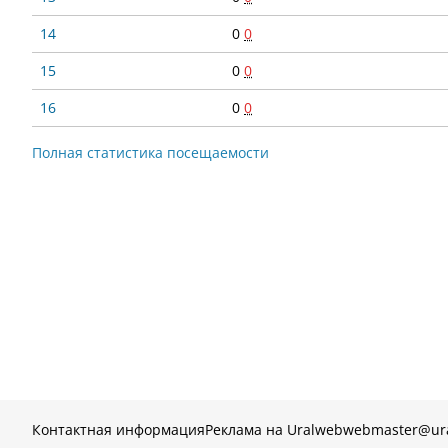
14
0
0
15
0
0
16
0
0
Полная статистика посещаемости
Контактная информация
Реклама на Uralweb
webmaster@ur