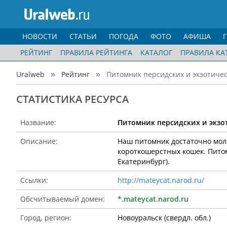
НОВОСТИ
СТАТЬИ
ПОГОДА
ФОТО
АФИША
РЕЙТИНГ
ПРАВИЛА РЕЙТИНГА
КАТАЛОГ
ПРАВИЛА КА
Uralweb
Рейтинг
Питомник персидских и экзотичес
CТАТИСТИКА РЕСУРСА
Название:
Питомник персидских и экзо
Описание:
Наш питомник достаточно мол
короткошерстных кошек. Питомн
Екатеринбург).
Ссылки:
http://mateycat.narod.ru/
Обсчитываемый домен:
*.mateycat.narod.ru
Город, регион:
Новоуральск (свердл. обл.)