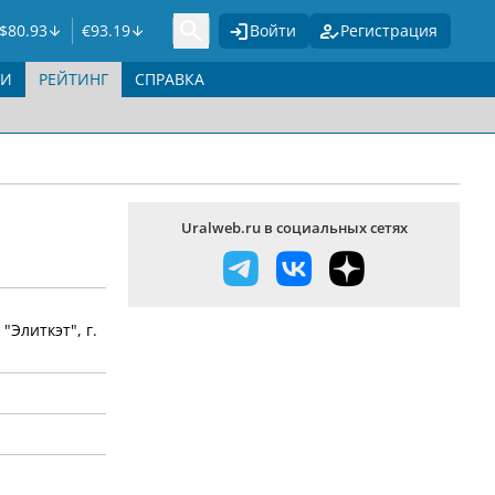
$
80.93
€
93.19
Войти
Регистрация
ГИ
РЕЙТИНГ
СПРАВКА
Uralweb.ru в социальных сетях
Элиткэт", г.