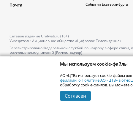
События Екатеринбурга
Почта
Сетевое издание Uralweb.ru (18+)
Учредитель: Акционерное общество «Цифровое Телевидение»
Зарегистрировано Федеральной службой по надзору в сфере связи,
массовых коммуникаций (Роскомнадзор)
Регистрационный номер и дата принятия решения о регистрации: 
от 18.10.2021 г.
Мы используем cookie-файлы
Главный редактор: Новокшонова Марина Аркадьевна,
Телефон редакции:
+7 (912) 244-87-87
,
АО «ЦТВ» использует cookie-файлы для
Электронный адрес редакции:
news@uralweb.ru
файлами
,
о Политике АО «ЦТВ» в отн
обработку cookie-файлов. Вы можете о
Согласен
© 2006-
2026
Uralweb.ru
Екатеринбург