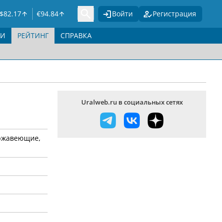
$
82.17
€
94.84
Войти
Регистрация
ГИ
РЕЙТИНГ
СПРАВКА
Uralweb.ru в социальных сетях
ержавеющие,