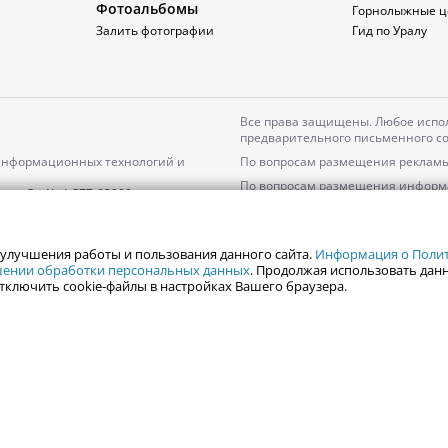
Фотоальбомы
Горнолыжные ц
Залить фотографии
Гид по Уралу
Все права защищены. Любое испол
предварительного письменного со
 информационных технологий и
По вопросам размещения рекламы
По вопросам размещения информ
серия
Эл № ФС77-82000
Пользовательское соглашение на
Политика АО «ЦТВ» в отношении 
 улучшения работы и пользования данного сайта.
Информация о Полити
ошении обработки персональных данных
. Продолжая использовать данн
тключить cookie-файлы в настройках Вашего браузера.