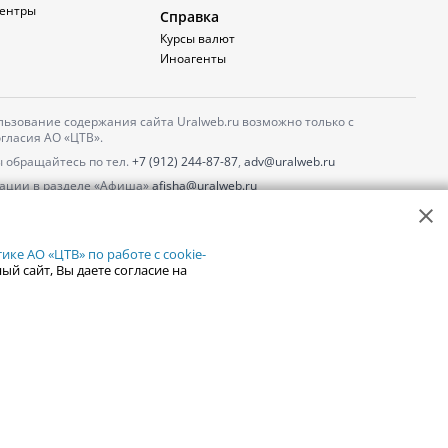
ентры
Справка
Курсы валют
Иноагенты
ьзование содержания сайта Uralweb.ru возможно только с
гласия АО «ЦТВ».
 обращайтесь по тел.
+7 (912) 244-87-87
,
adv@uralweb.ru
ации в разделе «Афиша»
afisha@uralweb.ru
 использование сайта
обработки персональных данных
ке АО «ЦТВ» по работе с cookie-
ый сайт, Вы даете согласие на
18+