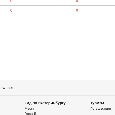
0
0
0
0
alweb.ru
Гид по Екатеринбургу
Туризм
Места
Путешествия
Город Е