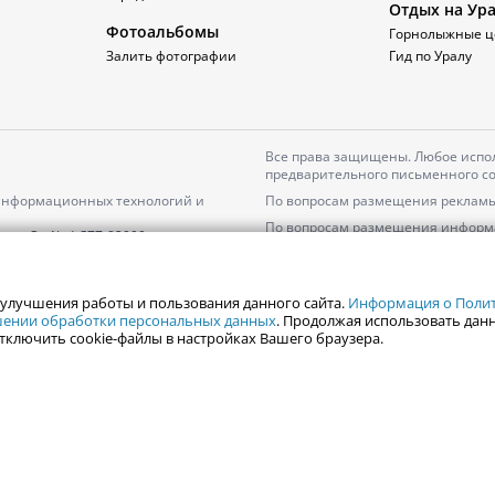
Отдых на Ур
Фотоальбомы
Горнолыжные ц
Залить фотографии
Гид по Уралу
Все права защищены. Любое испол
предварительного письменного со
 информационных технологий и
По вопросам размещения рекламы
По вопросам размещения информ
серия
Эл № ФС77-82000
Пользовательское соглашение на
Политика АО «ЦТВ» в отношении 
 улучшения работы и пользования данного сайта.
Информация о Полити
ошении обработки персональных данных
. Продолжая использовать данн
тключить cookie-файлы в настройках Вашего браузера.