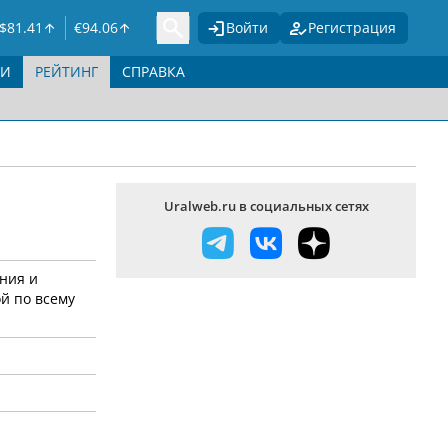
$
81.41
€
94.06
Войти
Регистрация
ГИ
РЕЙТИНГ
СПРАВКА
Uralweb.ru в социальных сетях
ния и
й по всему