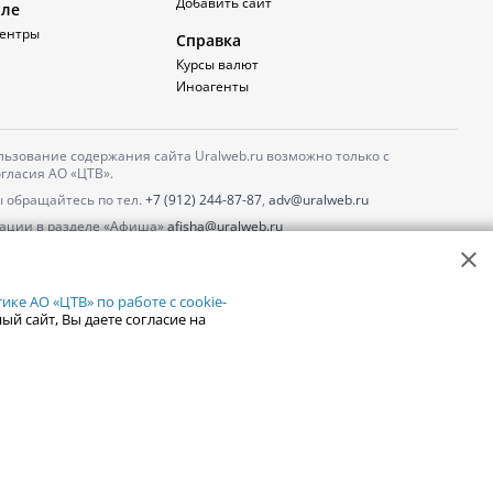
Добавить сайт
але
ентры
Справка
Курсы валют
Иноагенты
ьзование содержания сайта Uralweb.ru возможно только с
гласия АО «ЦТВ».
 обращайтесь по тел.
+7 (912) 244-87-87
,
adv@uralweb.ru
ации в разделе «Афиша»
afisha@uralweb.ru
 использование сайта
обработки персональных данных
ке АО «ЦТВ» по работе с cookie-
ый сайт, Вы даете согласие на
18+