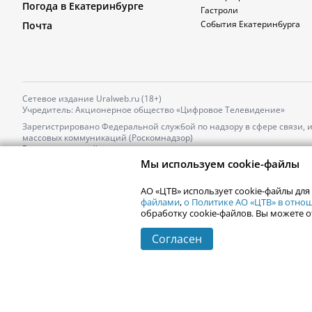
Погода в Екатеринбурге
Гастроли
События Екатеринбурга
Почта
Сетевое издание Uralweb.ru (18+)
Учредитель: Акционерное общество «Цифровое Телевидение»
Зарегистрировано Федеральной службой по надзору в сфере связи,
массовых коммуникаций (Роскомнадзор)
Регистрационный номер и дата принятия решения о регистрации: 
от 18.10.2021 г.
Мы используем cookie-файлы
Главный редактор: Новокшонова Марина Аркадьевна,
Телефон редакции:
+7 (912) 244-87-87
,
АО «ЦТВ» использует cookie-файлы для
Электронный адрес редакции:
news@uralweb.ru
файлами
,
о Политике АО «ЦТВ» в отн
обработку cookie-файлов. Вы можете о
Согласен
© 2006-
2026
Uralweb.ru
Екатеринбург