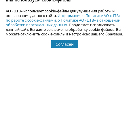
По вопросам размещения рекламы обращайтесь по тел.
+7 (912) 244-
87-87
,
adv@uralweb.ru
АО «ЦТВ» использует cookie-файлы для улучшения работы и
По вопросам размещения информации в разделе «Афиша»
пользования данного сайта.
Информация о Политике АО «ЦТВ»
afisha@uralweb.ru
по работе с cookie-файлами
,
о Политике АО «ЦТВ» в отношении
обработки персональных данных
. Продолжая использовать
Пользовательское соглашение на использование сайта
данный сайт, Вы даете согласие на обработку cookie-файлов. Вы
Политика АО «ЦТВ» в отношении обработки персональных данных
можете отключить cookie-файлы в настройках Вашего браузера.
Согласен
© 2006-
2026
Uralweb.ru
18+