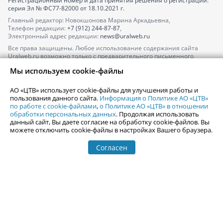
Регистрационный номер и дата принятия решения о регистрации:
серия
Эл № ФС77-82000
от 18.10.2021 г.
Главный редактор: Новокшонова Марина Аркадьевна,
Телефон редакции:
+7 (912) 244-87-87
,
Электронный адрес редакции:
news@uralweb.ru
Все права защищены. Любое использование содержания сайта
Uralweb.ru возможно только с предварительного письменного
согласия АО «ЦТВ».
Мы используем cookie-файлы
По вопросам размещения рекламы обращайтесь по тел.
+7 (912) 244-
87-87
,
adv@uralweb.ru
АО «ЦТВ» использует cookie-файлы для улучшения работы и
По вопросам размещения информации в разделе «Афиша»
пользования данного сайта.
Информация о Политике АО «ЦТВ»
afisha@uralweb.ru
по работе с cookie-файлами
,
о Политике АО «ЦТВ» в отношении
обработки персональных данных
. Продолжая использовать
Пользовательское соглашение на использование сайта
данный сайт, Вы даете согласие на обработку cookie-файлов. Вы
Политика АО «ЦТВ» в отношении обработки персональных данных
можете отключить cookie-файлы в настройках Вашего браузера.
Согласен
© 2006-
2026
Uralweb.ru
18+