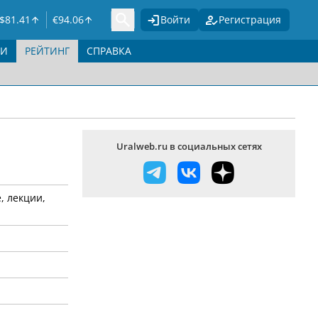
$
81.41
€
94.06
Войти
Регистрация
ГИ
РЕЙТИНГ
СПРАВКА
Uralweb.ru в социальных сетях
, лекции,