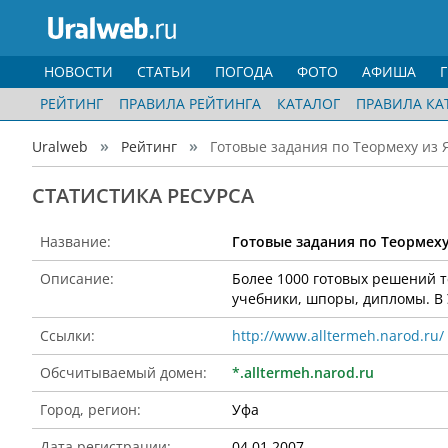
НОВОСТИ
СТАТЬИ
ПОГОДА
ФОТО
АФИША
РЕЙТИНГ
ПРАВИЛА РЕЙТИНГА
КАТАЛОГ
ПРАВИЛА КА
Uralweb
Рейтинг
Готовые задания по Теормеху из Я
CТАТИСТИКА РЕСУРСА
Название:
Готовые задания по Теормеху
Описание:
Более 1000 готовых решений т
учебники, шпоры, дипломы. В 
Ссылки:
http://www.alltermeh.narod.ru/
Обсчитываемый домен:
*.alltermeh.narod.ru
Город, регион:
Уфа
Дата регистрации:
04.01.2007