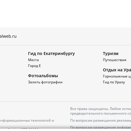
alweb.ru
Гид по Екатеринбургу
Туризм
Места
Путешествия
Город Е
Отдых на Ур
Фотоальбомы
Горнолыжные ц
Залить фотографии
Гид по Уралу
Все права защищены. Любое испол
предварительного письменного со
 информационных технологий и
По вопросам размещения рекламы
По вопросам размещения информ
серия
Эл № ФС77-82000