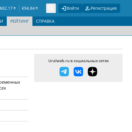
$
82.17
€
94.84
Войти
Регистрация
ГИ
РЕЙТИНГ
СПРАВКА
Uralweb.ru в социальных сетях
временных
сех