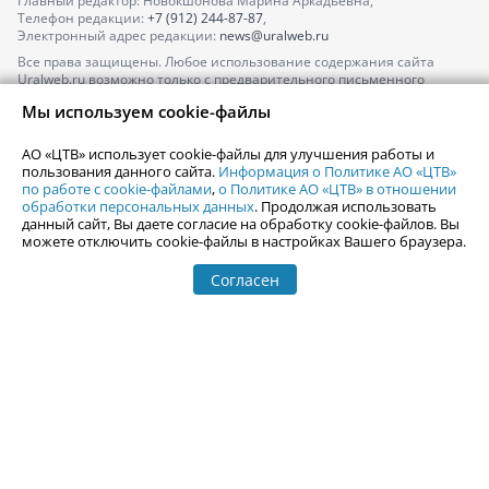
Главный редактор: Новокшонова Марина Аркадьевна,
Телефон редакции:
+7 (912) 244-87-87
,
Электронный адрес редакции:
news@uralweb.ru
Все права защищены. Любое использование содержания сайта
Uralweb.ru возможно только с предварительного письменного
согласия АО «ЦТВ».
Мы используем cookie-файлы
По вопросам размещения рекламы обращайтесь по тел.
+7 (912) 244-
87-87
,
adv@uralweb.ru
АО «ЦТВ» использует cookie-файлы для улучшения работы и
По вопросам размещения информации в разделе «Афиша»
пользования данного сайта.
Информация о Политике АО «ЦТВ»
afisha@uralweb.ru
по работе с cookie-файлами
,
о Политике АО «ЦТВ» в отношении
обработки персональных данных
. Продолжая использовать
Пользовательское соглашение на использование сайта
данный сайт, Вы даете согласие на обработку cookie-файлов. Вы
Политика АО «ЦТВ» в отношении обработки персональных данных
можете отключить cookie-файлы в настройках Вашего браузера.
Согласен
© 2006-
2026
Uralweb.ru
18+