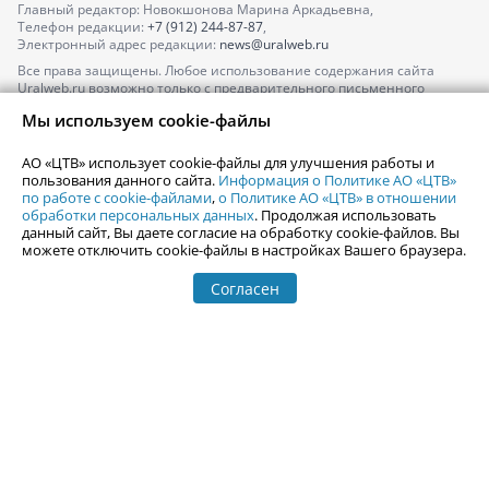
Главный редактор: Новокшонова Марина Аркадьевна,
Телефон редакции:
+7 (912) 244-87-87
,
Электронный адрес редакции:
news@uralweb.ru
Все права защищены. Любое использование содержания сайта
Uralweb.ru возможно только с предварительного письменного
согласия АО «ЦТВ».
Мы используем cookie-файлы
По вопросам размещения рекламы обращайтесь по тел.
+7 (912) 244-
87-87
,
adv@uralweb.ru
АО «ЦТВ» использует cookie-файлы для улучшения работы и
По вопросам размещения информации в разделе «Афиша»
пользования данного сайта.
Информация о Политике АО «ЦТВ»
afisha@uralweb.ru
по работе с cookie-файлами
,
о Политике АО «ЦТВ» в отношении
обработки персональных данных
. Продолжая использовать
Пользовательское соглашение на использование сайта
данный сайт, Вы даете согласие на обработку cookie-файлов. Вы
Политика АО «ЦТВ» в отношении обработки персональных данных
можете отключить cookie-файлы в настройках Вашего браузера.
Согласен
© 2006-
2026
Uralweb.ru
18+