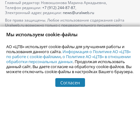
Главный редактор: Новокшонова Марина Аркадьевна,
Телефон редакции:
+7 (912) 244-87-87
,
Электронный адрес редакции:
news@uralweb.ru
Все права защищены. Любое использование содержания сайта
Uralweb.ru возможно только с предварительного письменного
согласия АО «ЦТВ».
Мы используем cookie-файлы
По вопросам размещения рекламы обращайтесь по тел.
+7 (912) 244-
87-87
,
adv@uralweb.ru
АО «ЦТВ» использует cookie-файлы для улучшения работы и
По вопросам размещения информации в разделе «Афиша»
пользования данного сайта.
Информация о Политике АО «ЦТВ»
afisha@uralweb.ru
по работе с cookie-файлами
,
о Политике АО «ЦТВ» в отношении
обработки персональных данных
. Продолжая использовать
Пользовательское соглашение на использование сайта
данный сайт, Вы даете согласие на обработку cookie-файлов. Вы
Политика АО «ЦТВ» в отношении обработки персональных данных
можете отключить cookie-файлы в настройках Вашего браузера.
Согласен
© 2006-
2026
Uralweb.ru
18+