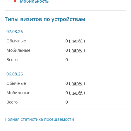
Мобильность
Типы визитов по устройствам
07.08.26
0
( nan% )
0
( nan% )
0
06.08.26
0
( nan% )
0
( nan% )
0
Полная статистика посещаемости