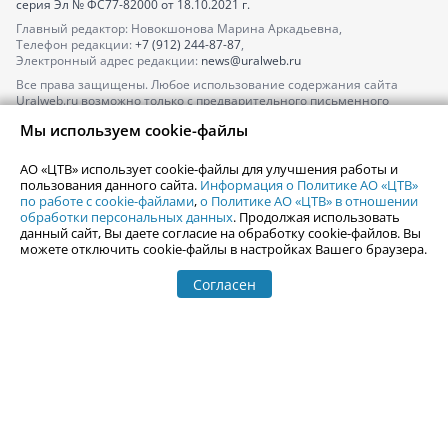
серия
Эл № ФС77-82000
от 18.10.2021 г.
Главный редактор: Новокшонова Марина Аркадьевна,
Телефон редакции:
+7 (912) 244-87-87
,
Электронный адрес редакции:
news@uralweb.ru
Все права защищены. Любое использование содержания сайта
Uralweb.ru возможно только с предварительного письменного
согласия АО «ЦТВ».
Мы используем cookie-файлы
По вопросам размещения рекламы обращайтесь по тел.
+7 (912) 244-
87-87
,
adv@uralweb.ru
АО «ЦТВ» использует cookie-файлы для улучшения работы и
По вопросам размещения информации в разделе «Афиша»
пользования данного сайта.
Информация о Политике АО «ЦТВ»
afisha@uralweb.ru
по работе с cookie-файлами
,
о Политике АО «ЦТВ» в отношении
обработки персональных данных
. Продолжая использовать
Пользовательское соглашение на использование сайта
данный сайт, Вы даете согласие на обработку cookie-файлов. Вы
Политика АО «ЦТВ» в отношении обработки персональных данных
можете отключить cookie-файлы в настройках Вашего браузера.
Согласен
© 2006-
2026
Uralweb.ru
18+