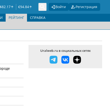
$
82.17
€
94.84
Войти
Регистрация
ГИ
РЕЙТИНГ
СПРАВКА
Uralweb.ru в социальных сетях
городе