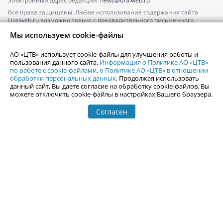
Электронный адрес редакции:
news@uralweb.ru
Все права защищены. Любое использование содержания сайта
Uralweb.ru возможно только с предварительного письменного
согласия АО «ЦТВ».
Мы используем cookie-файлы
По вопросам размещения рекламы обращайтесь по тел.
+7 (912) 244-
87-87
,
adv@uralweb.ru
АО «ЦТВ» использует cookie-файлы для улучшения работы и
По вопросам размещения информации в разделе «Афиша»
пользования данного сайта.
Информация о Политике АО «ЦТВ»
afisha@uralweb.ru
по работе с cookie-файлами
,
о Политике АО «ЦТВ» в отношении
обработки персональных данных
. Продолжая использовать
Пользовательское соглашение на использование сайта
данный сайт, Вы даете согласие на обработку cookie-файлов. Вы
Политика АО «ЦТВ» в отношении обработки персональных данных
можете отключить cookie-файлы в настройках Вашего браузера.
Согласен
© 2006-
2026
Uralweb.ru
18+