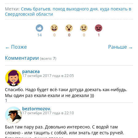
Метки:
Семь братьев
,
поход выходного дня
,
куда поехать в
Свердловской области
14
0
0
0
1
← Позже
Раньше →
Комментарии
(всего:
7
)
panacea
17 октября 2017 года в 22:05
Спасибо. Надо будет всё-таки дотуда доехать как-нибудь.
Мы один раз ехали-ехали и не доехали )))
1
beztormozov.
17 октября 2017 года в 22:10
Был там пару раз. Довольно интересно. С водой там
сложно - или тащить с собой, или знать где есть ручей.