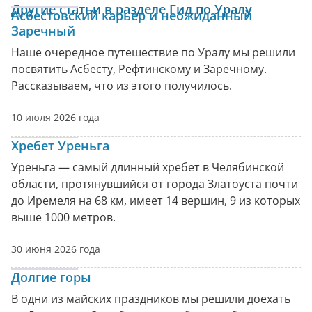
Другие статьи в разделе Гид по Уралу
Асбестовский карьер и неожиданный
Заречный
Наше очередное путешествие по Уралу мы решили
посвятить Асбесту, Рефтинскому и Заречному.
Рассказываем, что из этого получилось.
10 июля 2026 года
Хребет Уреньга
Уреньга — самый длинный хребет в Челябинской
области, протянувшийся от города Златоуста почти
до Иремеля на 68 км, имеет 14 вершин, 9 из которых
выше 1000 метров.
30 июня 2026 года
Долгие горы
В одни из майских праздников мы решили доехать