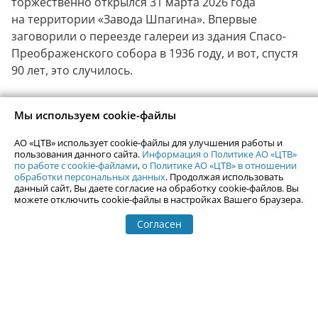
торжественно открылся 31 марта 2026 года
на территории «Завода Шпагина». Впервые
заговорили о переезде галереи из здания Спасо-
Преображенского собора в 1936 году, и вот, спустя
90 лет, это случилось.
8 апреля 2026 года
Мы используем cookie-файлы
Ледяной фонтан, Большой Уван и лосиный
АО «ЦТВ» использует cookie-файлы для улучшения работы и
рехаб в национальном парке «Зюраткуль»
пользования данного сайта.
Информация о Политике АО «ЦТВ»
по работе с cookie-файлами
,
о Политике АО «ЦТВ» в отношении
Тёплая весенняя погода — отличное время для
обработки персональных данных
. Продолжая использовать
посещения Ледяного фонтана, одного из самых
данный сайт, Вы даете согласие на обработку cookie-файлов. Вы
можете отключить cookie-файлы в настройках Вашего браузера.
популярных мест в национальном парке
«Зюраткуль».
Согласен
18 марта 2026 года
Источник Платониды и Благовещенский
женский монастырь