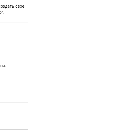
создать свое
ог.
сы.