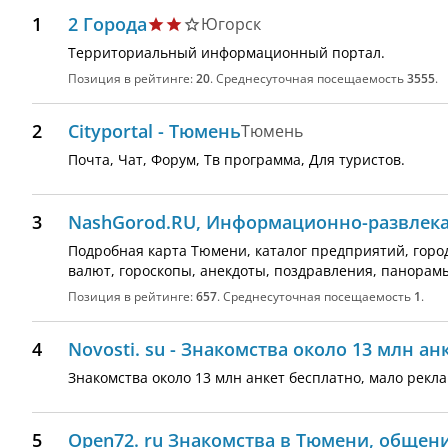
1
2 Города
Югорск
Территориальный информационный портал.
Позиция в рейтинге:
20
. Среднесуточная посещаемость
3555
.
2
Cityportal - Тюмень
Тюмень
Почта, Чат, Форум, Тв программа, Для туристов.
3
NashGorod.RU, Информационно-развлека
Подробная карта Тюмени, каталог предприятий, горо
валют, гороскопы, анекдоты, поздравления, панорам
Позиция в рейтинге:
657
. Среднесуточная посещаемость
1
.
4
Novosti. su - Знакомства около 13 млн а
Знакомства около 13 млн анкет бесплатно, мало рекл
5
Open72. ru Знакомства в Тюмени, общени