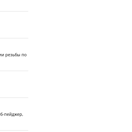
ии резьбы по
еб-пейджер,