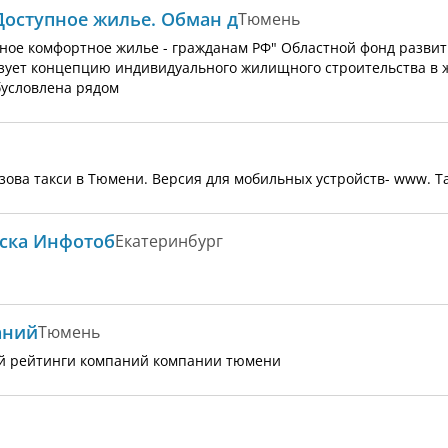
Доступное жилье. Обман д
Тюмень
ное комфортное жилье - гражданам РФ" Областной фонд разви
зует концепцию индивидуального жилищного строительства в 
бусловлена рядом
ова такси в Тюмени. Версия для мобильных устройств- www. Tax
ска Инфотоб
Екатеринбург
аний
Тюмень
ий рейтинги компаний компании тюмени