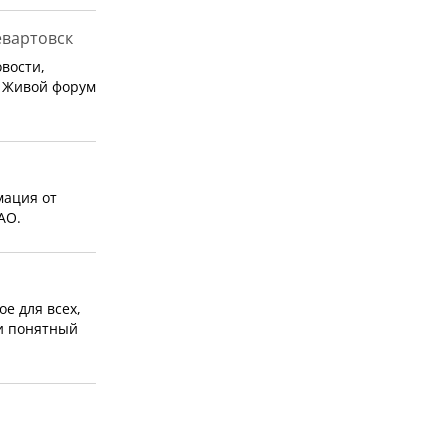
вартовск
вости,
. Живой форум
мация от
АО.
ое для всех,
 и понятный