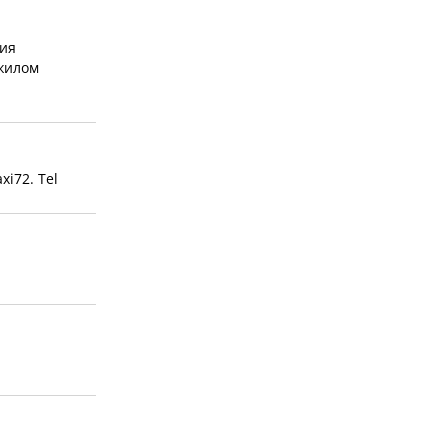
тия
жилом
i72. Tel