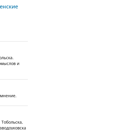
менские
ольска.
омыслов и
 мнение.
 Тобольска,
аводоуковска