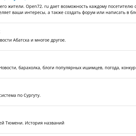
 его жители. Open72. ru дает возможность каждому посетителю 
еляет ваши интересы, а также создать форум или написать в бл
к
ости Абатска и многое другое.
вости, барахолка, блоги популярных ишимцев, погода, конкур
истема по Сургуту.
ей Тюмени. История названий