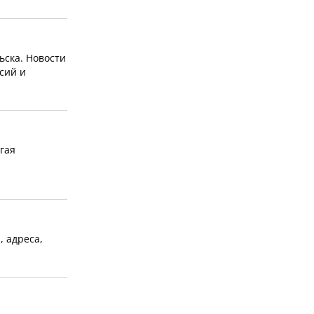
ска. Новости
нсий и
гая
, адреса,