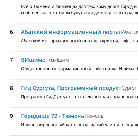
Все о Тюмени и тюменцах для тех, кому дорог город и
сообщество, в котором будут объединены те, кто разд
6
Абатский информационный портал
Абатс
Абатский информационный портал, скрипты, софт, нов
7
ВИшиме. ru
Ишим
Общественно-информационный сайт города Ишима. Но
8
Гид Сургута, Программный продукт
Сургут
Программа ГидСургута - это электронная справочная с
9
Городище 72 - Тюмень
Тюмень
Иллюстрированный каталог названий улиц и площад