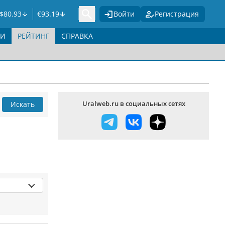
$
80.93
€
93.19
Войти
Регистрация
ГИ
РЕЙТИНГ
СПРАВКА
Uralweb.ru в социальных сетях
Искать