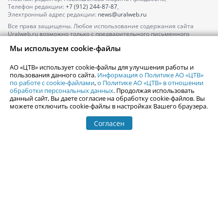
Телефон редакции:
+7 (912) 244-87-87
,
Электронный адрес редакции:
news@uralweb.ru
Все права защищены. Любое использование содержания сайта
Uralweb.ru возможно только с предварительного письменного
согласия АО «ЦТВ».
Мы используем cookie-файлы
По вопросам размещения рекламы обращайтесь по тел.
+7 (912) 244-
87-87
,
adv@uralweb.ru
АО «ЦТВ» использует cookie-файлы для улучшения работы и
По вопросам размещения информации в разделе «Афиша»
пользования данного сайта.
Информация о Политике АО «ЦТВ»
afisha@uralweb.ru
по работе с cookie-файлами
,
о Политике АО «ЦТВ» в отношении
обработки персональных данных
. Продолжая использовать
Пользовательское соглашение на использование сайта
данный сайт, Вы даете согласие на обработку cookie-файлов. Вы
Политика АО «ЦТВ» в отношении обработки персональных данных
можете отключить cookie-файлы в настройках Вашего браузера.
Согласен
© 2006-
2026
Uralweb.ru
18+