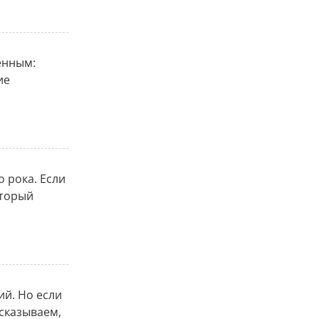
енным:
ие
 рока. Если
оторый
ий. Но если
ссказываем,