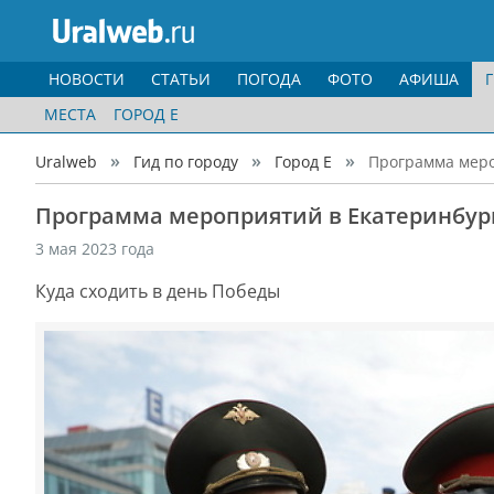
НОВОСТИ
СТАТЬИ
ПОГОДА
ФОТО
АФИША
МЕСТА
ГОРОД Е
Uralweb
Гид по городу
Город Е
Программа меро
Программа мероприятий в Екатеринбурге
3 мая 2023 года
Куда сходить в день Победы