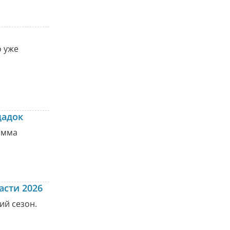
о уже
щадок
рамма
асти 2026
ий сезон.