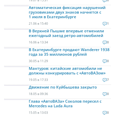
19.07 в 15:31
0
Автоматическая фиксация нарушений
грузовиками двух знаков начнется с
1 июля в Екатеринбурге
21.06 в 15:40
1
В Верхней Пышме впервые отменили
ежегодный заезд ретро-автомобилей
16.06 в 13:34
0
В Екатеринбурге продают Wanderer 1938
года за 35 миллионов рублей
30.05 в 11:29
0
Мантуров: китайские автомобили не
должны конкурировать с «АвтоВАЗом»
19.05 в 17:33
7
Движение по Куйбышева закрыто
18.05 в 09:36
0
Глава «АвтоВАЗа» Соколов пересел с
Mercedes на Lada Aura
15.05 в 13:03
0