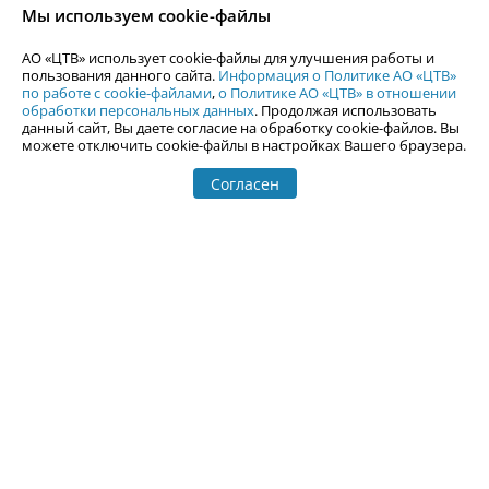
согласия АО «ЦТВ».
Мы используем cookie-файлы
По вопросам размещения рекламы обращайтесь по тел.
+7 (912) 244-
87-87
,
adv@uralweb.ru
АО «ЦТВ» использует cookie-файлы для улучшения работы и
По вопросам размещения информации в разделе «Афиша»
пользования данного сайта.
Информация о Политике АО «ЦТВ»
afisha@uralweb.ru
по работе с cookie-файлами
,
о Политике АО «ЦТВ» в отношении
обработки персональных данных
. Продолжая использовать
Пользовательское соглашение на использование сайта
данный сайт, Вы даете согласие на обработку cookie-файлов. Вы
Политика АО «ЦТВ» в отношении обработки персональных данных
можете отключить cookie-файлы в настройках Вашего браузера.
Согласен
© 2006-
2026
Uralweb.ru
18+