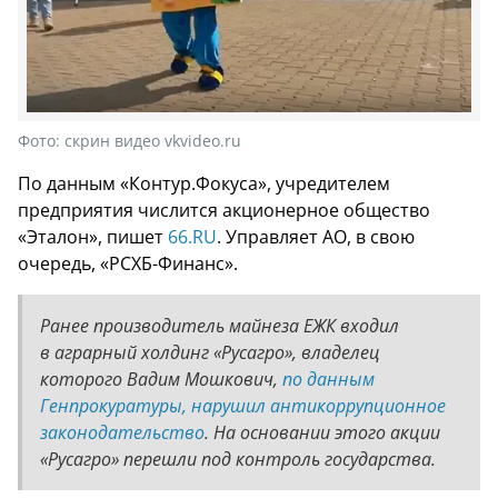
Фото:
скрин видео vkvideo.ru
По данным «Контур.Фокуса», учредителем
предприятия числится акционерное общество
«Эталон», пишет
66.RU
. Управляет АО, в свою
очередь, «РСХБ-Финанс».
Ранее производитель майнеза ЕЖК входил
в аграрный холдинг «Русагро», владелец
которого Вадим Мошкович,
по данным
Генпрокуратуры, нарушил антикоррупционное
законодательство
. На основании этого акции
«Русагро» перешли под контроль государства.