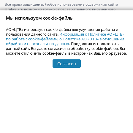
Все права защищены. Любое использование содержания сайта
Uralweb.ru возможно только с предварительного письменного
согласия АО «ЦТВ».
Мы используем cookie-файлы
По вопросам размещения рекламы обращайтесь по тел.
+7 (912) 244-
87-87
,
adv@uralweb.ru
АО «ЦТВ» использует cookie-файлы для улучшения работы и
По вопросам размещения информации в разделе «Афиша»
пользования данного сайта.
Информация о Политике АО «ЦТВ»
afisha@uralweb.ru
по работе с cookie-файлами
,
о Политике АО «ЦТВ» в отношении
обработки персональных данных
. Продолжая использовать
Пользовательское соглашение на использование сайта
данный сайт, Вы даете согласие на обработку cookie-файлов. Вы
Политика АО «ЦТВ» в отношении обработки персональных данных
можете отключить cookie-файлы в настройках Вашего браузера.
Согласен
© 2006-
2026
Uralweb.ru
18+