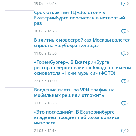
19.06 в 09:43
0
Срок открытия ТЦ «Золотой» в
Екатеринбурге перенесли в четвертый
раз
16.06 в 14:25
6
В элитных новостройках Москвы взлетел
спрос на «шубохранилища»
11.06 в 13:05
0
«Горенбургер». В Екатеринбурге
ресторан вернет в меню блюдо по имени
основателя «Ночи музыки» (ФОТО)
22.05 в 11:00
0
Введение платы за VPN-трафик на
мобильных решили отложить
21.05 в 18:35
2
«Это последний». В Екатеринбурге
владелец продает паб из-за кризиса
интереса
21.05 в 13:14
0