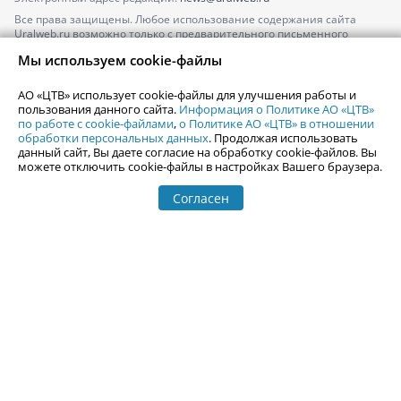
Все права защищены. Любое использование содержания сайта
Uralweb.ru возможно только с предварительного письменного
согласия АО «ЦТВ».
Мы используем cookie-файлы
По вопросам размещения рекламы обращайтесь по тел.
+7 (912) 244-
87-87
,
adv@uralweb.ru
АО «ЦТВ» использует cookie-файлы для улучшения работы и
По вопросам размещения информации в разделе «Афиша»
пользования данного сайта.
Информация о Политике АО «ЦТВ»
afisha@uralweb.ru
по работе с cookie-файлами
,
о Политике АО «ЦТВ» в отношении
обработки персональных данных
. Продолжая использовать
Пользовательское соглашение на использование сайта
данный сайт, Вы даете согласие на обработку cookie-файлов. Вы
Политика АО «ЦТВ» в отношении обработки персональных данных
можете отключить cookie-файлы в настройках Вашего браузера.
Согласен
© 2006-
2026
Uralweb.ru
18+