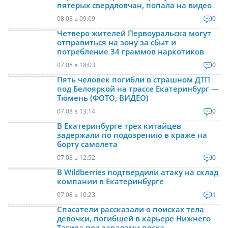
пятерых свердловчан, попала на видео
08.08 в 09:09
0
Четверо жителей Первоуральска могут
отправиться на зону за сбыт и
потребление 34 граммов наркотиков
07.08 в 18:03
0
Пять человек погибли в страшном ДТП
под Белояркой на трассе Екатеринбург —
Тюмень (ФОТО, ВИДЕО)
07.08 в 13:14
0
В Екатеринбурге трех китайцев
задержали по подозрению в краже на
борту самолета
07.08 в 12:52
0
В Wildberries подтвердили атаку на склад
компании в Екатеринбурге
07.08 в 10:23
1
Спасатели рассказали о поисках тела
девочки, погибшей в карьере Нижнего
Тагила под завалами песка