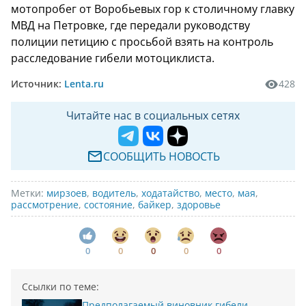
мотопробег от Воробьевых гор к столичному главку
МВД на Петровке, где передали руководству
полиции петицию с просьбой взять на контроль
расследование гибели мотоциклиста.
Источник:
Lenta.ru
428
Читайте нас в социальных сетях
СООБЩИТЬ НОВОСТЬ
Метки:
мирзоев
,
водитель
,
ходатайство
,
место
,
мая
,
рассмотрение
,
состояние
,
байкер
,
здоровье
0
0
0
0
0
Ссылки по теме:
Предполагаемый виновник гибели