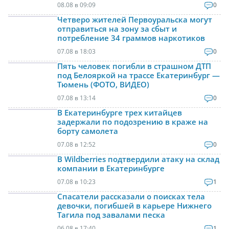
08.08 в 09:09
0
Четверо жителей Первоуральска могут
отправиться на зону за сбыт и
потребление 34 граммов наркотиков
07.08 в 18:03
0
Пять человек погибли в страшном ДТП
под Белояркой на трассе Екатеринбург —
Тюмень (ФОТО, ВИДЕО)
07.08 в 13:14
0
В Екатеринбурге трех китайцев
задержали по подозрению в краже на
борту самолета
07.08 в 12:52
0
В Wildberries подтвердили атаку на склад
компании в Екатеринбурге
07.08 в 10:23
1
Спасатели рассказали о поисках тела
девочки, погибшей в карьере Нижнего
Тагила под завалами песка
06.08 в 17:40
1