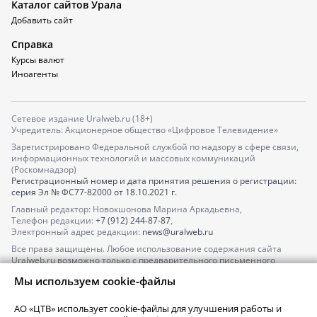
Каталог сайтов Урала
Добавить сайт
Справка
Курсы валют
Иноагенты
Сетевое издание Uralweb.ru (18+)
Учредитель: Акционерное общество «Цифровое Телевидение»
Зарегистрировано Федеральной службой по надзору в сфере связи,
информационных технологий и массовых коммуникаций
(Роскомнадзор)
Регистрационный номер и дата принятия решения о регистрации:
серия
Эл № ФС77-82000
от 18.10.2021 г.
Главный редактор: Новокшонова Марина Аркадьевна,
Телефон редакции:
+7 (912) 244-87-87
,
Электронный адрес редакции:
news@uralweb.ru
Все права защищены. Любое использование содержания сайта
Uralweb.ru возможно только с предварительного письменного
согласия АО «ЦТВ».
Мы используем cookie-файлы
По вопросам размещения рекламы обращайтесь по тел.
+7 (912) 244-
87-87
,
adv@uralweb.ru
АО «ЦТВ» использует cookie-файлы для улучшения работы и
По вопросам размещения информации в разделе «Афиша»