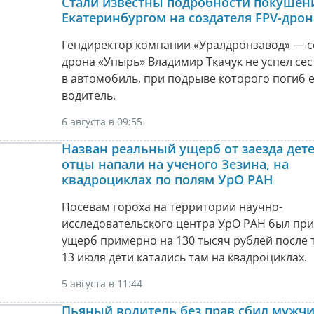
Стали известны подробности покушен
Екатеринбургом на создателя FPV-дро
Гендиректор компании «Уралдронзавод» — с
дрона «Упырь» Владимир Ткачук не успел сес
в автомобиль, при подрыве которого погиб 
водитель.
6 августа в 09:55
Назван реальный ущерб от заезда дете
отцы напали на ученого Зезина, на
квадроциклах по полям УрО РАН
Посевам гороха на территории научно-
исследовательского центра УрО РАН был пр
ущерб примерно на 130 тысяч рублей после т
13 июля дети катались там на квадроциклах.
5 августа в 11:44
Пьяный водитель без прав сбил мужчи