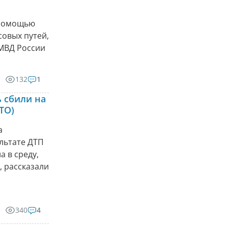
 помощью
совых путей,
МВД России
132
1
 сбили на
ТО)
а
ультате ДТП
 в среду,
, рассказали
340
4