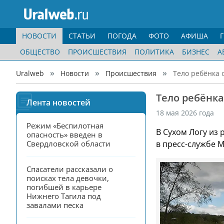
НОВОСТИ
СТАТЬИ
ПОГОДА
ФОТО
АФИША
ОБЩЕСТВО
ПРОИСШЕСТВИЯ
ПОЛИТИКА
БИЗНЕС
А
Uralweb
Новости
Происшествия
Тело ребёнка 
Тело ребёнка
Лента новостей
18 мая 2026 года
Режим «Беспилотная 
В Сухом Логу из
опасность» введен в 
Свердловской области
в пресс-службе 
Спасатели рассказали о 
поисках тела девочки, 
погибшей в карьере 
Нижнего Тагила под 
завалами песка