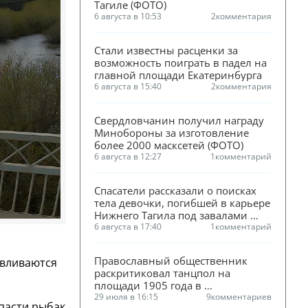
Тагиле (ФОТО)
6 августа в 10:53
2
комментария
Стали известны расценки за 
возможность поиграть в падел на 
главной площади Екатеринбурга
6 августа в 15:40
2
комментария
Свердловчанин получил награду 
Минобороны за изготовление 
более 2000 масксетей (ФОТО)
6 августа в 12:27
1
комментарий
Спасатели рассказали о поисках 
тела девочки, погибшей в карьере 
Нижнего Тагила под завалами 
песка
6 августа в 17:40
1
комментарий
Православный общественник 
авливаются
раскритиковал танцпол на 
площади 1905 года в 
Екатеринбурге
29 июля в 16:15
9
комментариев
спасти рыбак