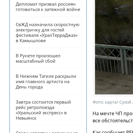
Дипломат призвал россиян 
готовиться к затяжной войне
СвЖД назначила скоростную 
электричку для гостей 
фестиваля «УралТерраДжаз» 
в Камышлове
В Рунете произошел 
масштабный сбой
В Нижнем Тагиле раскрыли 
имя главного артиста на 
День города
Завтра состоится первый 
Фото:
карта/ Сухой
рейс ретропоезда 
«Уральский экспресс» в 
На мечте ЧП про
Невьянск
все обстоятельс
Как сообщает РЕН