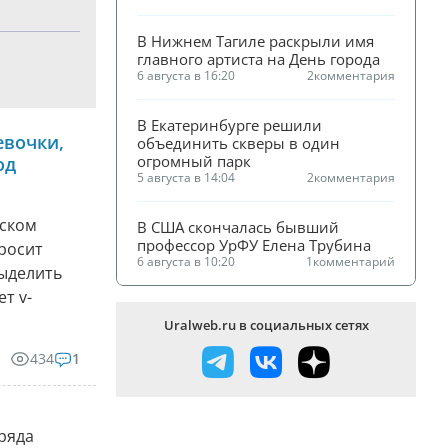
В Нижнем Тагиле раскрыли имя 
главного артиста на День города
6 августа в 16:20
2
комментария
В Екатеринбурге решили 
евочки,
объединить скверы в один 
огромный парк
од
5 августа в 14:04
2
комментария
еском
В США скончалась бывший 
профессор УрФУ Елена Трубина
росит
6 августа в 10:20
1
комментарий
выделить
т v-
Uralweb.ru в социальных сетях
434
1
 ряда