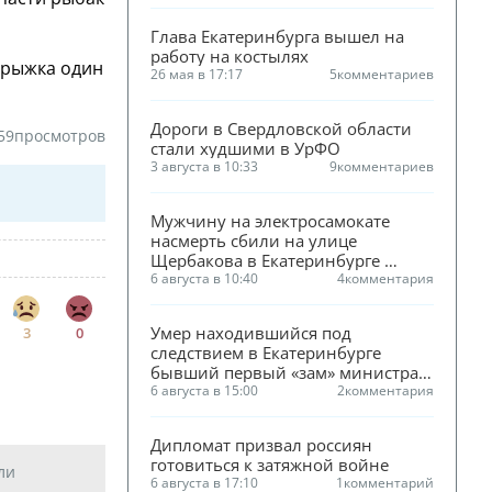
Глава Екатеринбурга вышел на 
работу на костылях
прыжка один
26 мая в 17:17
5
комментариев
Дороги в Свердловской области 
59
просмотров
стали худшими в УрФО
3 августа в 10:33
9
комментариев
Мужчину на электросамокате 
насмерть сбили на улице 
Щербакова в Екатеринбурге 
(ФОТО)
6 августа в 10:40
4
комментария
Умер находившийся под 
3
0
следствием в Екатеринбурге 
бывший первый «зам» министра 
ЖКХ Смирнова
6 августа в 15:00
2
комментария
Дипломат призвал россиян 
готовиться к затяжной войне
ли
6 августа в 17:10
1
комментарий