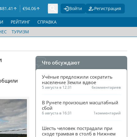
$
81.41
€
94.06
Войти
Регистрация
ГИ
РЕЙТИНГ
СПРАВКА
НЕС
ТУРИЗМ
и
Что обсуждают
Учёные предложили сократить 
ообщили
население Земли вдвое
5 августа в 12:31
6
комментариев
В Рунете произошел масштабный 
сбой
6 августа в 16:31
1
комментарий
Шесть человек пострадали при 
сходе трамвая в столб в Нижнем 