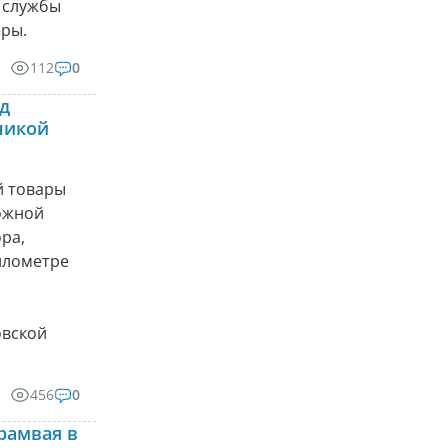
 службы
ры.
112
0
д
никой
й товары
рожной
ра,
илометре
овской
456
0
рамвая в