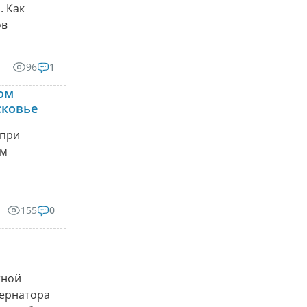
. Как
ов
96
1
ом
сковье
 при
ом
155
0
тной
бернатора