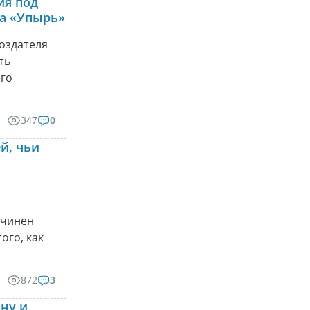
ия под
на «Упырь»
оздателя
ть
его
347
0
й, чьи
ичинен
ого, как
872
3
ну и