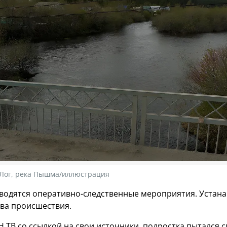
 Лог, река Пышма/иллюстрация
водятся оперативно-следственные мероприятия. Устан
тва происшествия.
 ТВ со ссылкой на свои источники, подростка пытался 