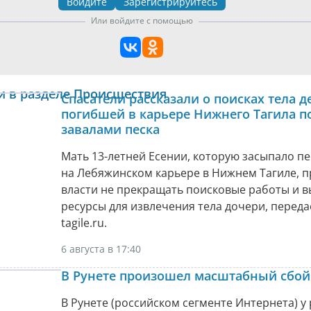
Войдите
Зарегистрируйтесь
Или войдите с помощью
и в разделе Происшествия
Спасатели рассказали о поисках тела д
погибшей в карьере Нижнего Тагила п
завалами песка
Мать 13-летней Есении, которую засыпало п
на Лебяжинском карьере в Нижнем Тагиле, п
власти не прекращать поисковые работы и 
ресурсы для извлечения тела дочери, передае
tagile.ru.
6 августа в 17:40
В Рунете произошел масштабный сбой
В Рунете (российском сегменте Интернета) у