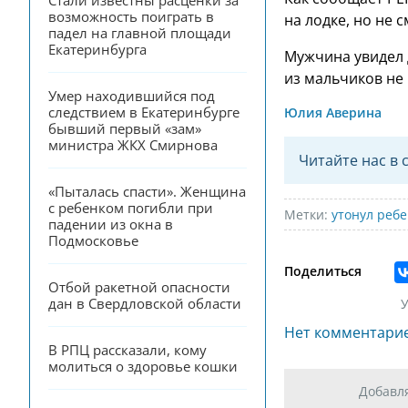
Стали известны расценки за 
возможность поиграть в 
на лодке, но не 
падел на главной площади 
Екатеринбурга
Мужчина увидел 
из мальчиков не
Умер находившийся под 
следствием в Екатеринбурге 
Юлия Аверина
бывший первый «зам» 
министра ЖКХ Смирнова
Читайте нас в 
«Пыталась спасти». Женщина 
с ребенком погибли при 
Метки:
утонул реб
падении из окна в 
Подмосковье
Поделиться
Отбой ракетной опасности 
дан в Свердловской области
У
Нет комментари
В РПЦ рассказали, кому 
молиться о здоровье кошки
Добавл