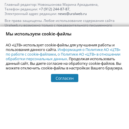
Главный редактор: Новокшонова Марина Аркадьевна,
Телефон редакции:
+7 (912) 244-87-87
,
Электронный адрес редакции:
news@uralweb.ru
Все права защищены. Любое использование содержания сайта
Uralweb.ru возможно только с предварительного письменного
согласия АО «ЦТВ».
Мы используем cookie-файлы
По вопросам размещения рекламы обращайтесь по тел.
+7 (912) 244-
87-87
,
adv@uralweb.ru
АО «ЦТВ» использует cookie-файлы для улучшения работы и
По вопросам размещения информации в разделе «Афиша»
пользования данного сайта.
Информация о Политике АО «ЦТВ»
afisha@uralweb.ru
по работе с cookie-файлами
,
о Политике АО «ЦТВ» в отношении
обработки персональных данных
. Продолжая использовать
Пользовательское соглашение на использование сайта
данный сайт, Вы даете согласие на обработку cookie-файлов. Вы
Политика АО «ЦТВ» в отношении обработки персональных данных
можете отключить cookie-файлы в настройках Вашего браузера.
Согласен
© 2006-
2026
Uralweb.ru
18+