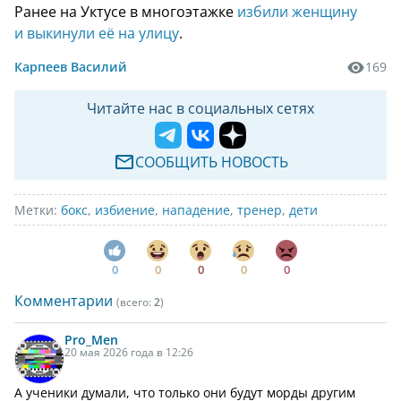
Ранее на Уктусе в многоэтажке
избили женщину
и выкинули её на улицу
.
Карпеев Василий
169
Читайте нас в социальных сетях
СООБЩИТЬ НОВОСТЬ
Метки:
бокс
,
избиение
,
нападение
,
тренер
,
дети
0
0
0
0
0
Комментарии
(всего:
2
)
Pro_Men
20 мая 2026 года в 12:26
А ученики думали, что только они будут морды другим