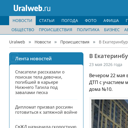
НОВОСТИ
СТАТЬИ
ПОГОДА
ФОТО
АФИША
ОБЩЕСТВО
ПРОИСШЕСТВИЯ
ПОЛИТИКА
БИЗНЕС
А
Uralweb
Новости
Происшествия
В Екатеринбур
В Екатеринбу
Лента новостей
23 мая 2026 года
Спасатели рассказали о 
Вечером 22 мая 
поисках тела девочки, 
погибшей в карьере 
ДТП с участием м
Нижнего Тагила под 
дома №10.
завалами песка
Дипломат призвал россиян 
готовиться к затяжной войне
СвЖД назначила скоростную 