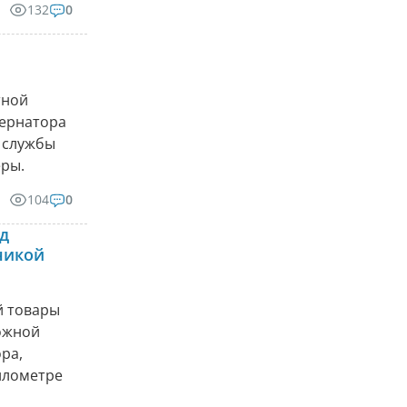
132
0
тной
бернатора
 службы
ры.
104
0
д
никой
й товары
рожной
ра,
илометре