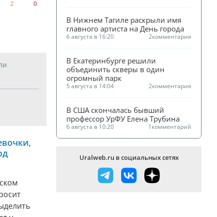
2
0
В Нижнем Тагиле раскрыли имя 
главного артиста на День города
6 августа в 16:20
2
комментария
В Екатеринбурге решили 
ли
объединить скверы в один 
огромный парк
5 августа в 14:04
2
комментария
В США скончалась бывший 
профессор УрФУ Елена Трубина
6 августа в 10:20
1
комментарий
евочки,
од
Uralweb.ru в социальных сетях
еском
росит
выделить