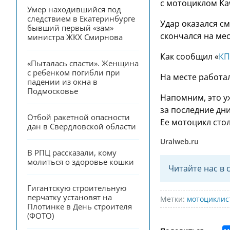
с мотоциклом Ka
Умер находившийся под 
следствием в Екатеринбурге 
Удар оказался с
бывший первый «зам» 
скончался на ме
министра ЖКХ Смирнова
Как сообщил «
КП
«Пыталась спасти». Женщина 
с ребенком погибли при 
На месте работа
падении из окна в 
Подмосковье
Напомним, это у
за последние дн
Отбой ракетной опасности 
Ее мотоцикл стол
дан в Свердловской области
Uralweb.ru
В РПЦ рассказали, кому 
молиться о здоровье кошки
Читайте нас в 
Гигантскую строительную 
перчатку установят на 
Метки:
мотоциклис
Плотинке в День строителя 
(ФОТО)