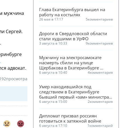
Глава Екатеринбурга вышел на 
вм мужчина
работу на костылях
26 мая в 17:17
5
комментариев
ли Сергей.
Дороги в Свердловской области 
стали худшими в УрФО
.
3 августа в 10:33
9
комментариев
еринбурге
Мужчину на электросамокате 
.
насмерть сбили на улице 
Щербакова в Екатеринбурге 
лся адвокат.
(ФОТО)
6 августа в 10:40
4
комментария
192
просмотра
Умер находившийся под 
следствием в Екатеринбурге 
бывший первый «зам» министра 
ЖКХ Смирнова
6 августа в 15:00
2
комментария
Дипломат призвал россиян 
готовиться к затяжной войне
6 августа в 17:10
1
комментарий