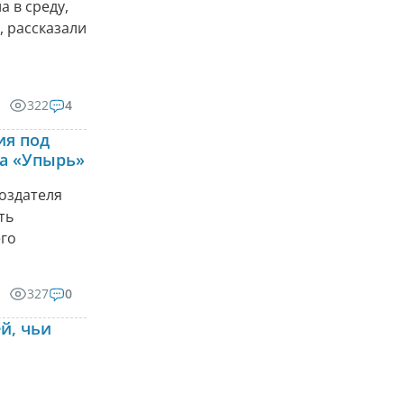
 в среду,
, рассказали
322
4
ия под
на «Упырь»
оздателя
ть
его
327
0
й, чьи