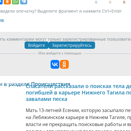
0
0
0
видели опечатку? Выделите фрагмент и нажмите Ctrl+Enter
ев
ять комментарии могут только зарегистрированные пользовате
Войдите
Зарегистрируйтесь
Или войдите с помощью
и в разделе Происшествия
Спасатели рассказали о поисках тела д
погибшей в карьере Нижнего Тагила п
завалами песка
Мать 13-летней Есении, которую засыпало п
на Лебяжинском карьере в Нижнем Тагиле, п
власти не прекращать поисковые работы и 