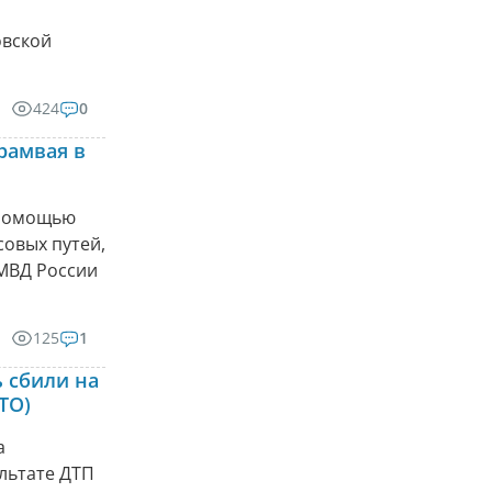
овской
424
0
рамвая в
 помощью
совых путей,
МВД России
125
1
 сбили на
ТО)
а
ультате ДТП