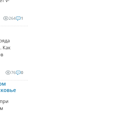
т v-
264
1
 ряда
. Как
ов
76
0
ом
сковье
 при
ом