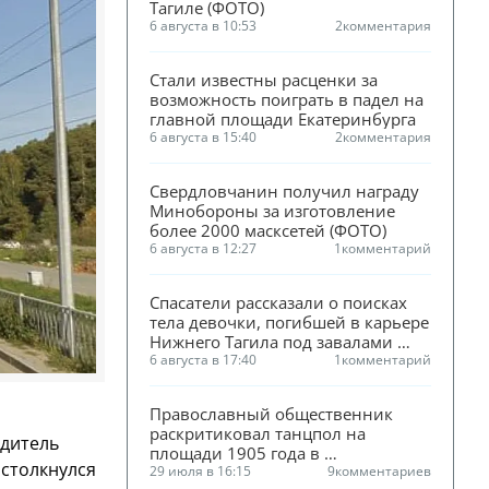
Тагиле (ФОТО)
6 августа в 10:53
2
комментария
Стали известны расценки за 
возможность поиграть в падел на 
главной площади Екатеринбурга
6 августа в 15:40
2
комментария
Свердловчанин получил награду 
Минобороны за изготовление 
более 2000 масксетей (ФОТО)
6 августа в 12:27
1
комментарий
Спасатели рассказали о поисках 
тела девочки, погибшей в карьере 
Нижнего Тагила под завалами 
песка
6 августа в 17:40
1
комментарий
Православный общественник 
раскритиковал танцпол на 
одитель
площади 1905 года в 
 столкнулся
Екатеринбурге
29 июля в 16:15
9
комментариев