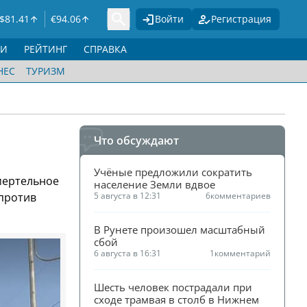
$
81.41
€
94.06
Войти
Регистрация
ГИ
РЕЙТИНГ
СПРАВКА
НЕС
ТУРИЗМ
Что обсуждают
Учёные предложили сократить 
мертельное
население Земли вдвое
апротив
5 августа в 12:31
6
комментариев
В Рунете произошел масштабный 
сбой
6 августа в 16:31
1
комментарий
Шесть человек пострадали при 
сходе трамвая в столб в Нижнем 