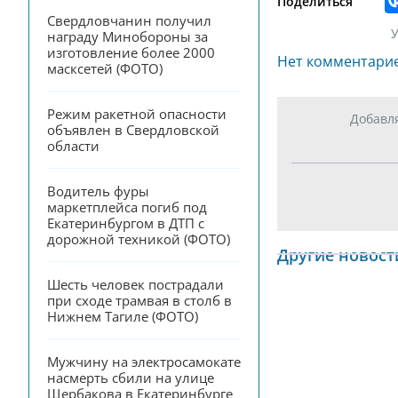
Поделиться
Свердловчанин получил 
У
награду Минобороны за 
изготовление более 2000 
Нет комментари
масксетей (ФОТО)
Режим ракетной опасности 
Добавл
объявлен в Свердловской 
области
Водитель фуры 
маркетплейса погиб под 
Екатеринбургом в ДТП с 
дорожной техникой (ФОТО)
Другие новост
Шесть человек пострадали 
при сходе трамвая в столб в 
Нижнем Тагиле (ФОТО)
Мужчину на электросамокате 
насмерть сбили на улице 
Щербакова в Екатеринбурге 