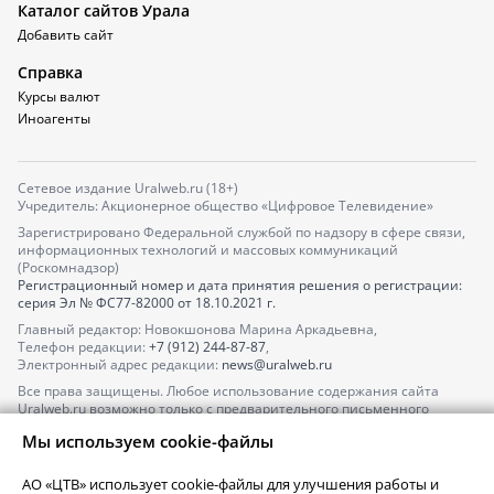
Каталог сайтов Урала
Добавить сайт
Справка
Курсы валют
Иноагенты
Сетевое издание Uralweb.ru (18+)
Учредитель: Акционерное общество «Цифровое Телевидение»
Зарегистрировано Федеральной службой по надзору в сфере связи,
информационных технологий и массовых коммуникаций
(Роскомнадзор)
Регистрационный номер и дата принятия решения о регистрации:
серия
Эл № ФС77-82000
от 18.10.2021 г.
Главный редактор: Новокшонова Марина Аркадьевна,
Телефон редакции:
+7 (912) 244-87-87
,
Электронный адрес редакции:
news@uralweb.ru
Все права защищены. Любое использование содержания сайта
Uralweb.ru возможно только с предварительного письменного
согласия АО «ЦТВ».
Мы используем cookie-файлы
По вопросам размещения рекламы обращайтесь по тел.
+7 (912) 244-
87-87
,
adv@uralweb.ru
АО «ЦТВ» использует cookie-файлы для улучшения работы и