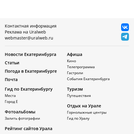
Контактная информация
Реклама на Uralweb
webmaster@uralweb.ru
Новости Екатеринбурга
Афиша
Кино
Статьи
Телепрограмма
Погода в Екатеринбурге
Гастроли
События Екатеринбурга
Почта
Гид по Екатеринбургу
Туризм
Места
Путешествия
Город Е
Отдых на Урале
Фотоальбомы
Горнолыжные центры
Залить фотографии
Гид по Уралу
Рейтинг сайтов Урала