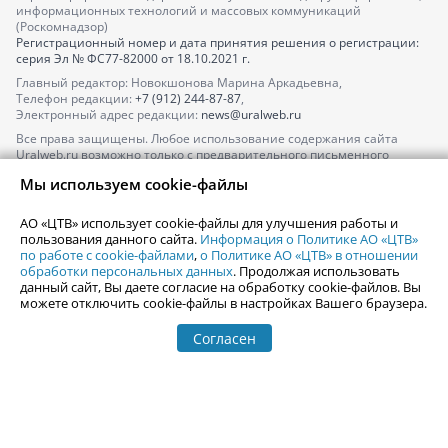
информационных технологий и массовых коммуникаций
(Роскомнадзор)
Регистрационный номер и дата принятия решения о регистрации:
серия
Эл № ФС77-82000
от 18.10.2021 г.
Главный редактор: Новокшонова Марина Аркадьевна,
Телефон редакции:
+7 (912) 244-87-87
,
Электронный адрес редакции:
news@uralweb.ru
Все права защищены. Любое использование содержания сайта
Uralweb.ru возможно только с предварительного письменного
согласия АО «ЦТВ».
Мы используем cookie-файлы
По вопросам размещения рекламы обращайтесь по тел.
+7 (912) 244-
87-87
,
adv@uralweb.ru
АО «ЦТВ» использует cookie-файлы для улучшения работы и
По вопросам размещения информации в разделе «Афиша»
пользования данного сайта.
Информация о Политике АО «ЦТВ»
afisha@uralweb.ru
по работе с cookie-файлами
,
о Политике АО «ЦТВ» в отношении
обработки персональных данных
. Продолжая использовать
Пользовательское соглашение на использование сайта
данный сайт, Вы даете согласие на обработку cookie-файлов. Вы
Политика АО «ЦТВ» в отношении обработки персональных данных
можете отключить cookie-файлы в настройках Вашего браузера.
Согласен
© 2006-
2026
Uralweb.ru
18+