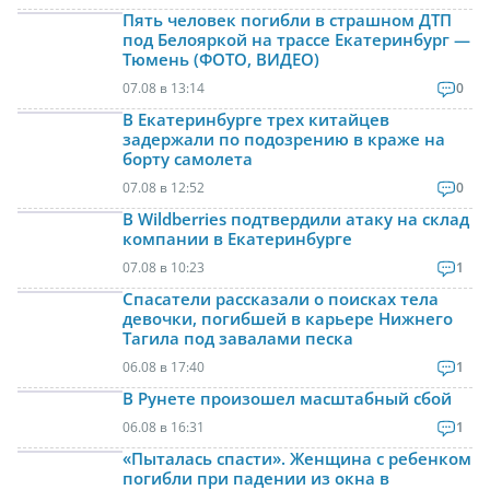
Пять человек погибли в страшном ДТП
под Белояркой на трассе Екатеринбург —
Тюмень (ФОТО, ВИДЕО)
07.08 в 13:14
0
В Екатеринбурге трех китайцев
задержали по подозрению в краже на
борту самолета
07.08 в 12:52
0
В Wildberries подтвердили атаку на склад
компании в Екатеринбурге
07.08 в 10:23
1
Спасатели рассказали о поисках тела
девочки, погибшей в карьере Нижнего
Тагила под завалами песка
06.08 в 17:40
1
В Рунете произошел масштабный сбой
06.08 в 16:31
1
«Пыталась спасти». Женщина с ребенком
погибли при падении из окна в