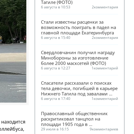
Тагиле (ФОТО)
6 августа в 10:53
2
комментария
Стали известны расценки за 
возможность поиграть в падел на 
главной площади Екатеринбурга
6 августа в 15:40
2
комментария
Свердловчанин получил награду 
Минобороны за изготовление 
более 2000 масксетей (ФОТО)
6 августа в 12:27
1
комментарий
Спасатели рассказали о поисках 
тела девочки, погибшей в карьере 
Нижнего Тагила под завалами 
песка
6 августа в 17:40
1
комментарий
Православный общественник 
раскритиковал танцпол на 
 находится
площади 1905 года в 
оллейбуса,
Екатеринбурге
29 июля в 16:15
9
комментариев