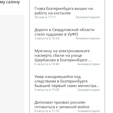
му салону
Глава Екатеринбурга вышел на 
работу на костылях
26 мая в 17:17
5
комментариев
Дороги в Свердловской области 
стали худшими в УрФО
3 августа в 10:33
9
комментариев
Мужчину на электросамокате 
насмерть сбили на улице 
Щербакова в Екатеринбурге 
(ФОТО)
6 августа в 10:40
4
комментария
Умер находившийся под 
следствием в Екатеринбурге 
бывший первый «зам» министра 
ЖКХ Смирнова
6 августа в 15:00
2
комментария
Дипломат призвал россиян 
готовиться к затяжной войне
6 августа в 17:10
1
комментарий