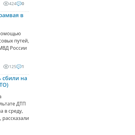
424
0
рамвая в
 помощью
совых путей,
МВД России
125
1
 сбили на
ТО)
а
ультате ДТП
 в среду,
, рассказали