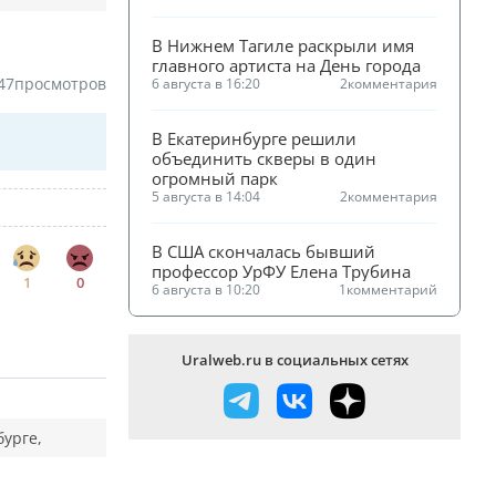
В Нижнем Тагиле раскрыли имя 
главного артиста на День города
47
просмотров
6 августа в 16:20
2
комментария
В Екатеринбурге решили 
объединить скверы в один 
огромный парк
5 августа в 14:04
2
комментария
В США скончалась бывший 
профессор УрФУ Елена Трубина
1
0
6 августа в 10:20
1
комментарий
Uralweb.ru в социальных сетях
бурге,