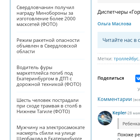
Свердловчанин получил 
Диспетчеры «Гор
награду Минобороны за 
изготовление более 2000 
Ольга Маслова
масксетей (ФОТО)
Читайте нас в 
Режим ракетной опасности 
объявлен в Свердловской 
области
Метки:
троллейбус
Водитель фуры 
маркетплейса погиб под 
Поделиться
Екатеринбургом в ДТП с 
дорожной техникой (ФОТО)
У
Комментарии
Шесть человек пострадали 
(вс
при сходе трамвая в столб в 
Нижнем Тагиле (ФОТО)
Kepler
28 мая
Ребенка
Мужчину на электросамокате 
насмерть сбили на улице 
Похоже ре
Щербакова в Екатеринбурге 
0