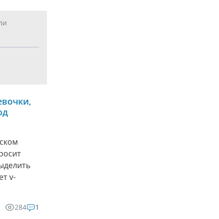
ли
евочки,
од
еском
росит
выделить
т v-
284
1