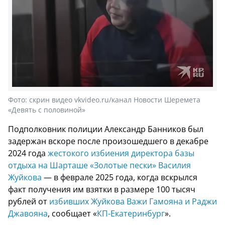
Фото:
скрин видео vkvideo.ru/канал Новости Шеремета
«Девять с половиной»
Подполковник полиции Александр Банников был
задержан вскоре после произошедшего в декабре
2024 года
жестокого избиения директора базы
отдыха на Шарташе «Золотые пески» Василия
Жуйкова
— в феврале 2025 года, когда вскрылся
факт получения им взятки в размере 100 тысяч
рублей от
избивших Жуйкова Важи Гамояна и Раджи
Джавояна
, сообщает «
КП-Екатеринбург
».