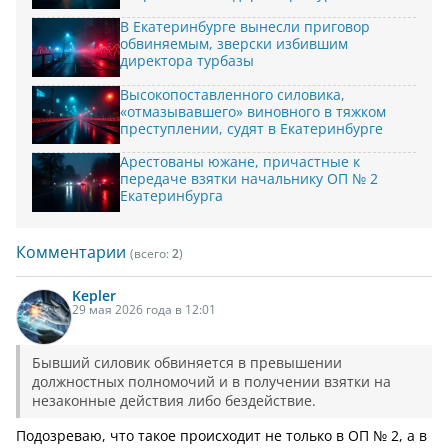
В Екатеринбурге вынесли приговор
обвиняемым, зверски избившим
директора турбазы
Высокопоставленного силовика,
«отмазывавшего» виновного в тяжком
преступлении, судят в Екатеринбурге
Арестованы южане, причастные к
передаче взятки начальнику ОП № 2
Екатеринбурга
Комментарии
(всего:
2
)
Kepler
29 мая 2026 года в 12:01
Бывший силовик обвиняется в превышении
должностных полномочий и в получении взятки на
незаконные действия либо бездействие.
Подозреваю, что такое происходит не только в ОП № 2, а в