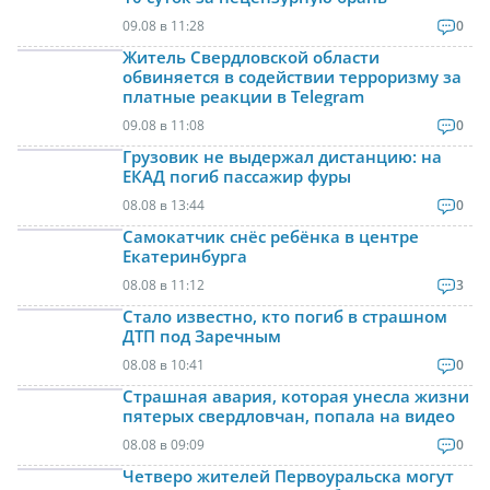
09.08 в 11:28
0
Житель Свердловской области
обвиняется в содействии терроризму за
платные реакции в Telegram
09.08 в 11:08
0
Грузовик не выдержал дистанцию: на
ЕКАД погиб пассажир фуры
08.08 в 13:44
0
Самокатчик снёс ребёнка в центре
Екатеринбурга
08.08 в 11:12
3
Стало известно, кто погиб в страшном
ДТП под Заречным
08.08 в 10:41
0
Страшная авария, которая унесла жизни
пятерых свердловчан, попала на видео
08.08 в 09:09
0
Четверо жителей Первоуральска могут