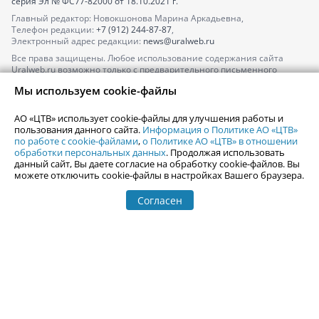
серия
Эл № ФС77-82000
от 18.10.2021 г.
Главный редактор: Новокшонова Марина Аркадьевна,
Телефон редакции:
+7 (912) 244-87-87
,
Электронный адрес редакции:
news@uralweb.ru
Все права защищены. Любое использование содержания сайта
Uralweb.ru возможно только с предварительного письменного
согласия АО «ЦТВ».
Мы используем cookie-файлы
По вопросам размещения рекламы обращайтесь по тел.
+7 (912) 244-
87-87
,
adv@uralweb.ru
АО «ЦТВ» использует cookie-файлы для улучшения работы и
По вопросам размещения информации в разделе «Афиша»
пользования данного сайта.
Информация о Политике АО «ЦТВ»
afisha@uralweb.ru
по работе с cookie-файлами
,
о Политике АО «ЦТВ» в отношении
обработки персональных данных
. Продолжая использовать
Пользовательское соглашение на использование сайта
данный сайт, Вы даете согласие на обработку cookie-файлов. Вы
Политика АО «ЦТВ» в отношении обработки персональных данных
можете отключить cookie-файлы в настройках Вашего браузера.
Согласен
© 2006-
2026
Uralweb.ru
18+