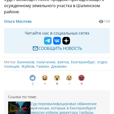
осужденному земельного участка в Шалинском
районе.
Ольга Маслова
159
Читайте нас в социальных сетях
СООБЩИТЬ НОВОСТЬ
Метки:
Банников
,
получение
,
взятка
,
Екатеринбург
,
отдел
,
полиция
,
Жуйков
,
Гамоян
,
Джавоян
2
0
0
1
0
Ссылки по теме:
Суд переквалифицировал обвинение
мужчинам, которые в Екатеринбурге
зверски избили директора турбазы