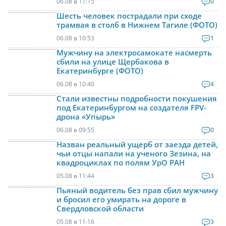
06.08 в 11:15
0
Шесть человек пострадали при сходе
трамвая в столб в Нижнем Тагиле (ФОТО)
06.08 в 10:53
1
Мужчину на электросамокате насмерть
сбили на улице Щербакова в
Екатеринбурге (ФОТО)
06.08 в 10:40
4
Стали известны подробности покушения
под Екатеринбургом на создателя FPV-
дрона «Упырь»
06.08 в 09:55
0
Назван реальный ущерб от заезда детей,
чьи отцы напали на ученого Зезина, на
квадроциклах по полям УрО РАН
05.08 в 11:44
3
Пьяный водитель без прав сбил мужчину
и бросил его умирать на дороге в
Свердловской области
05.08 в 11:16
3