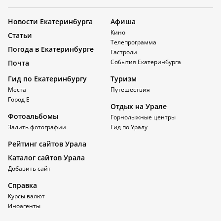
Новости Екатеринбурга
Афиша
Кино
Статьи
Телепрограмма
Погода в Екатеринбурге
Гастроли
События Екатеринбурга
Почта
Гид по Екатеринбургу
Туризм
Места
Путешествия
Город Е
Отдых на Урале
Фотоальбомы
Горнолыжные центры
Залить фотографии
Гид по Уралу
Рейтинг сайтов Урала
Каталог сайтов Урала
Добавить сайт
Справка
Курсы валют
Иноагенты