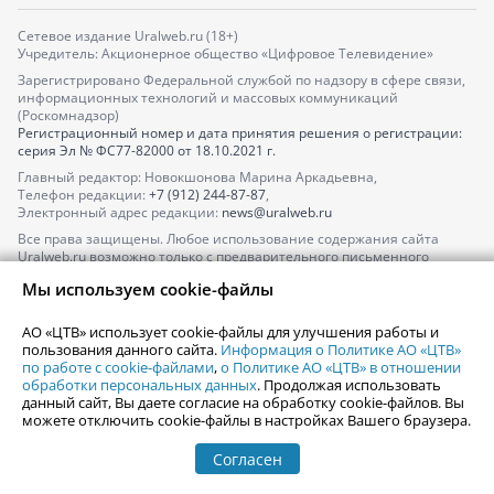
Сетевое издание Uralweb.ru (18+)
Учредитель: Акционерное общество «Цифровое Телевидение»
Зарегистрировано Федеральной службой по надзору в сфере связи,
информационных технологий и массовых коммуникаций
(Роскомнадзор)
Регистрационный номер и дата принятия решения о регистрации:
серия
Эл № ФС77-82000
от 18.10.2021 г.
Главный редактор: Новокшонова Марина Аркадьевна,
Телефон редакции:
+7 (912) 244-87-87
,
Электронный адрес редакции:
news@uralweb.ru
Все права защищены. Любое использование содержания сайта
Uralweb.ru возможно только с предварительного письменного
согласия АО «ЦТВ».
Мы используем cookie-файлы
По вопросам размещения рекламы обращайтесь по тел.
+7 (912) 244-
87-87
,
adv@uralweb.ru
АО «ЦТВ» использует cookie-файлы для улучшения работы и
По вопросам размещения информации в разделе «Афиша»
пользования данного сайта.
Информация о Политике АО «ЦТВ»
afisha@uralweb.ru
по работе с cookie-файлами
,
о Политике АО «ЦТВ» в отношении
обработки персональных данных
. Продолжая использовать
Пользовательское соглашение на использование сайта
данный сайт, Вы даете согласие на обработку cookie-файлов. Вы
Политика АО «ЦТВ» в отношении обработки персональных данных
можете отключить cookie-файлы в настройках Вашего браузера.
Согласен
© 2006-
2026
Uralweb.ru
18+