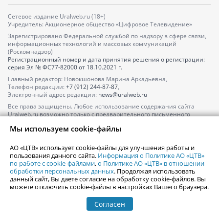
Сетевое издание Uralweb.ru (18+)
Учредитель: Акционерное общество «Цифровое Телевидение»
Зарегистрировано Федеральной службой по надзору в сфере связи,
информационных технологий и массовых коммуникаций
(Роскомнадзор)
Регистрационный номер и дата принятия решения о регистрации:
серия
Эл № ФС77-82000
от 18.10.2021 г.
Главный редактор: Новокшонова Марина Аркадьевна,
Телефон редакции:
+7 (912) 244-87-87
,
Электронный адрес редакции:
news@uralweb.ru
Все права защищены. Любое использование содержания сайта
Uralweb.ru возможно только с предварительного письменного
согласия АО «ЦТВ».
Мы используем cookie-файлы
По вопросам размещения рекламы обращайтесь по тел.
+7 (912) 244-
87-87
,
adv@uralweb.ru
АО «ЦТВ» использует cookie-файлы для улучшения работы и
По вопросам размещения информации в разделе «Афиша»
пользования данного сайта.
Информация о Политике АО «ЦТВ»
afisha@uralweb.ru
по работе с cookie-файлами
,
о Политике АО «ЦТВ» в отношении
обработки персональных данных
. Продолжая использовать
Пользовательское соглашение на использование сайта
данный сайт, Вы даете согласие на обработку cookie-файлов. Вы
Политика АО «ЦТВ» в отношении обработки персональных данных
можете отключить cookie-файлы в настройках Вашего браузера.
Согласен
© 2006-
2026
Uralweb.ru
18+