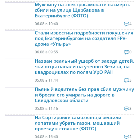
Мужчину на электросамокате насмерть
сбили на улице Щербакова в
Екатеринбурге (ФОТО)
06.08 в 10:40
4
Стали известны подробности покушения
под Екатеринбургом на создателя FPV-
дрона «Упырь»
06.08 в 09:55
0
Назван реальный ущерб от заезда детей,
чьи отцы напали на ученого Зезина, на
квадроциклах по полям УрО РАН
05.08 в 11:44
3
Пьяный водитель без прав сбил мужчину
и бросил его умирать на дороге в
Свердловской области
05.08 в 11:16
3
На Сортировке самозванцы решили
лопатами убрать газон, мешавший
проезду к стоянке (ФОТО)
04.08 в 16:40
2