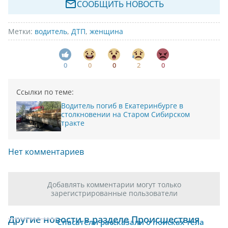
СООБЩИТЬ НОВОСТЬ
Метки:
водитель
,
ДТП
,
женщина
0
0
0
2
0
Ссылки по теме:
Водитель погиб в Екатеринбурге в
столкновении на Старом Сибирском
тракте
Нет комментариев
Добавлять комментарии могут только
зарегистрированные пользователи
Другие новости в разделе Происшествия
Спасатели рассказали о поисках тела