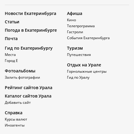
Новости Екатеринбурга
Афиша
Кино
Статьи
Телепрограмма
Погода в Екатеринбурге
Гастроли
События Екатеринбурга
Почта
Гид по Екатеринбургу
Туризм
Места
Путешествия
Город Е
Отдых на Урале
Фотоальбомы
Горнолыжные центры
Залить фотографии
Гид по Уралу
Рейтинг сайтов Урала
Каталог сайтов Урала
Добавить сайт
Справка
Курсы валют
Иноагенты