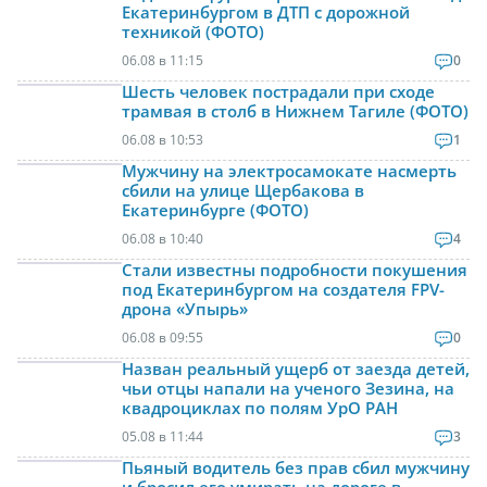
Екатеринбургом в ДТП с дорожной
техникой (ФОТО)
06.08 в 11:15
0
Шесть человек пострадали при сходе
трамвая в столб в Нижнем Тагиле (ФОТО)
06.08 в 10:53
1
Мужчину на электросамокате насмерть
сбили на улице Щербакова в
Екатеринбурге (ФОТО)
06.08 в 10:40
4
Стали известны подробности покушения
под Екатеринбургом на создателя FPV-
дрона «Упырь»
06.08 в 09:55
0
Назван реальный ущерб от заезда детей,
чьи отцы напали на ученого Зезина, на
квадроциклах по полям УрО РАН
05.08 в 11:44
3
Пьяный водитель без прав сбил мужчину