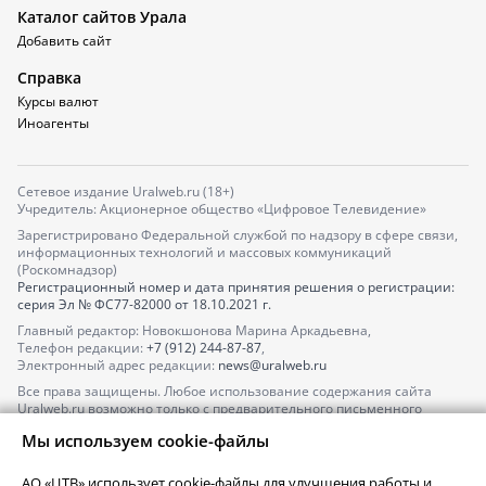
Каталог сайтов Урала
Добавить сайт
Справка
Курсы валют
Иноагенты
Сетевое издание Uralweb.ru (18+)
Учредитель: Акционерное общество «Цифровое Телевидение»
Зарегистрировано Федеральной службой по надзору в сфере связи,
информационных технологий и массовых коммуникаций
(Роскомнадзор)
Регистрационный номер и дата принятия решения о регистрации:
серия
Эл № ФС77-82000
от 18.10.2021 г.
Главный редактор: Новокшонова Марина Аркадьевна,
Телефон редакции:
+7 (912) 244-87-87
,
Электронный адрес редакции:
news@uralweb.ru
Все права защищены. Любое использование содержания сайта
Uralweb.ru возможно только с предварительного письменного
согласия АО «ЦТВ».
Мы используем cookie-файлы
По вопросам размещения рекламы обращайтесь по тел.
+7 (912) 244-
87-87
,
adv@uralweb.ru
АО «ЦТВ» использует cookie-файлы для улучшения работы и