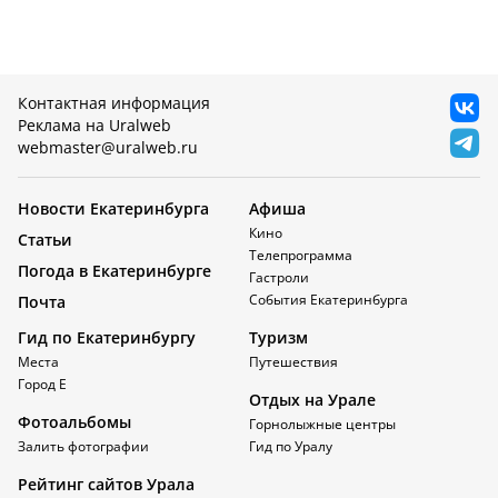
Контактная информация
Реклама на Uralweb
webmaster@uralweb.ru
Новости Екатеринбурга
Афиша
Кино
Статьи
Телепрограмма
Погода в Екатеринбурге
Гастроли
События Екатеринбурга
Почта
Гид по Екатеринбургу
Туризм
Места
Путешествия
Город Е
Отдых на Урале
Фотоальбомы
Горнолыжные центры
Залить фотографии
Гид по Уралу
Рейтинг сайтов Урала