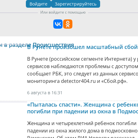
Войдите
Зарегистрируйтесь
Или войдите с помощью
и в разделе Происшествия
В Рунете произошел масштабный сбой
В Рунете (российском сегменте Интернета) у
сервисов наблюдаются проблемы с доступом
сообщает РБК, это следует из данных сервис
мониторинга detector404.ru и «Сбой.рф».
6 августа в 16:31
«Пыталась спасти». Женщина с ребенк
погибли при падении из окна в Подмо
Женщина и четырехлетний ребенок погибли
падении из окна жилого дома в подмосковн
Раменском. Об этом РИА Новости рассказал