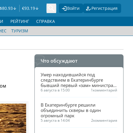
$
80.93
€
93.19
Войти
Регистрация
ГИ
РЕЙТИНГ
СПРАВКА
НЕС
ТУРИЗМ
Что обсуждают
Умер находившийся под 
следствием в Екатеринбурге 
бывший первый «зам» министра 
том
ЖКХ Смирнова
6 августа в 15:00
1
комментарий
В Екатеринбурге решили 
объединить скверы в один 
огромный парк
5 августа в 14:04
2
комментария