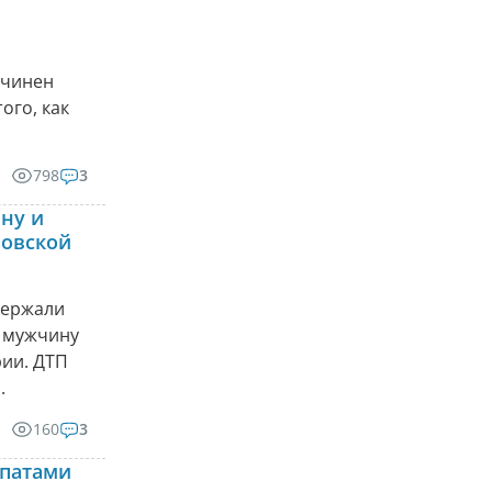
ичинен
ого, как
798
3
ну и
ловской
держали
о мужчину
рии. ДТП
.
160
3
опатами