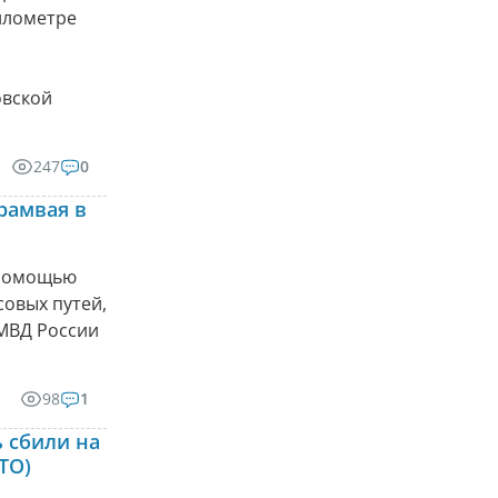
илометре
овской
247
0
рамвая в
 помощью
совых путей,
МВД России
98
1
 сбили на
ТО)