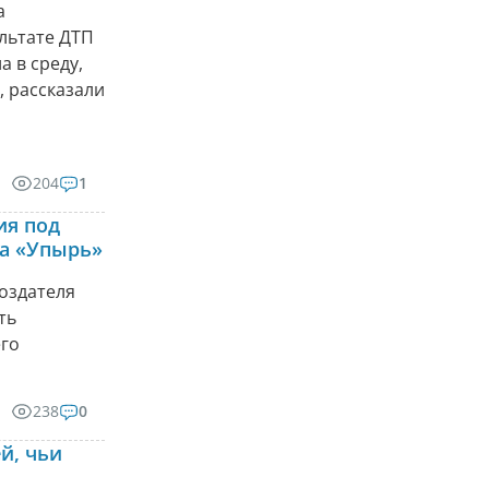
а
ультате ДТП
 в среду,
, рассказали
204
1
ия под
на «Упырь»
оздателя
ть
его
238
0
й, чьи