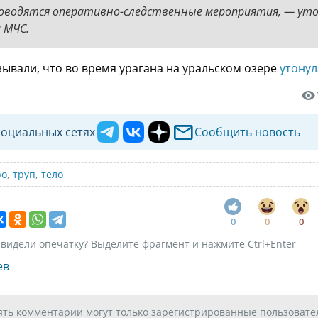
оводятся оперативно-следственные мероприятия, — ут
 МЧС.
зывали, что во время урагана на уральском озере
утонул
социальных сетях
Сообщить новость
ро
,
труп
,
тело
0
0
0
видели опечатку? Выделите фрагмент и нажмите Ctrl+Enter
ев
ять комментарии могут только зарегистрированные пользовате