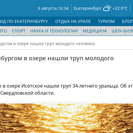
6 августа,
16:34
Екатеринбург
+22.9°C
ГИД ПО ЕКАТЕРИНБУРГУ
ОТДЫХ НА УРАЛЕ
ТУРИЗМ
БЛО
ВТО
СПОРТ
НАУКА И ТЕХНОЛОГИИ
МЕДИЦИНА
ШОУ-БИЗ
ургом в озере нашли труп молодого человека
бургом в озере нашли труп молодого
 в озере Исетское нашли труп 34-летнего уральца. Об э
Свердловской области.