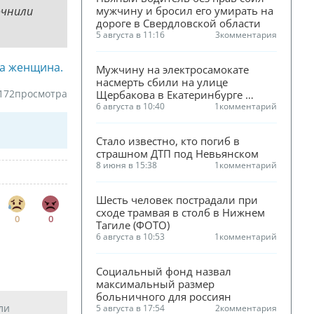
очнили
мужчину и бросил его умирать на 
дороге в Свердловской области
5 августа в 11:16
3
комментария
а женщина.
Мужчину на электросамокате 
насмерть сбили на улице 
172
просмотра
Щербакова в Екатеринбурге 
(ФОТО)
6 августа в 10:40
1
комментарий
Стало известно, кто погиб в 
страшном ДТП под Невьянском
8 июня в 15:38
1
комментарий
Шесть человек пострадали при 
сходе трамвая в столб в Нижнем 
0
0
Тагиле (ФОТО)
6 августа в 10:53
1
комментарий
Социальный фонд назвал 
максимальный размер 
больничного для россиян
ли
5 августа в 17:54
2
комментария