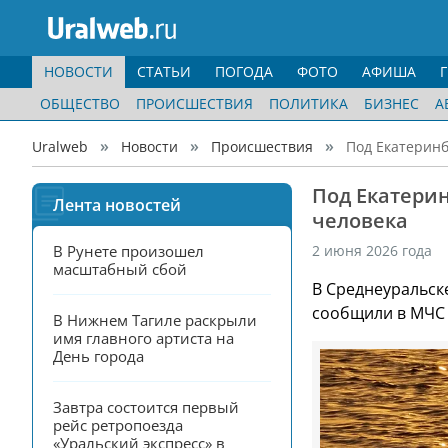
НОВОСТИ
СТАТЬИ
ПОГОДА
ФОТО
АФИША
ОБЩЕСТВО
ПРОИСШЕСТВИЯ
ПОЛИТИКА
БИЗНЕС
А
Uralweb
Новости
Происшествия
Под Екатеринб
Под Екатерин
Лента новостей
человека
В Рунете произошел 
2 июня 2026 года
масштабный сбой
В Среднеуральске
сообщили в МЧС 
В Нижнем Тагиле раскрыли 
имя главного артиста на 
День города
Завтра состоится первый 
рейс ретропоезда 
«Уральский экспресс» в 