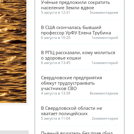
Учёные предложили сократить 
население Земли вдвое
5 августа в 12:31
5
комментариев
В США скончалась бывший 
профессор УрФУ Елена Трубина
6 августа в 10:20
1
комментарий
В РПЦ рассказали, кому молиться 
о здоровье кошки
6 августа в 13:45
1
комментарий
Свердловские предприятия 
обяжут трудоустраивать 
участников СВО
4 августа в 13:39
8
комментариев
В Свердловской области не 
хватает полицейских
5 августа в 11:04
2
комментария
Пьяный водитель без прав сбил 