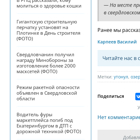
В РПЦ рассказали, кому 
— На месте пр
молиться о здоровье кошки
в свердловском
Гигантскую строительную 
перчатку установят на 
Ранее мы расска
Плотинке в День строителя 
(ФОТО)
Карпеев Василий
Свердловчанин получил 
Читайте нас в 
награду Минобороны за 
изготовление более 2000 
масксетей (ФОТО)
Метки:
утонул
,
озе
Режим ракетной опасности 
объявлен в Свердловской 
Поделиться
области
У
Водитель фуры 
Нет комментари
маркетплейса погиб под 
Екатеринбургом в ДТП с 
дорожной техникой (ФОТО)
Добавл