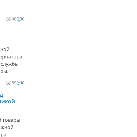
40
0
тной
бернатора
 службы
ры.
89
0
д
никой
й товары
рожной
ра,