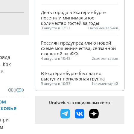
День города в Екатеринбурге 
посетили минимальное 
количество гостей за годы
3 августа в 12:11
14
комментариев
Россиян предупредили о новой 
схеме мошенничества, связанной 
с оплатой за ЖКХ
 ряда
4 августа в 10:43
2
комментария
. Как
ов
В Екатеринбурге бесплатно 
выступит популярная группа
5 августа в 10:53
1
комментарий
0
0
ом
Uralweb.ru в социальных сетях
сковье
 при
ом