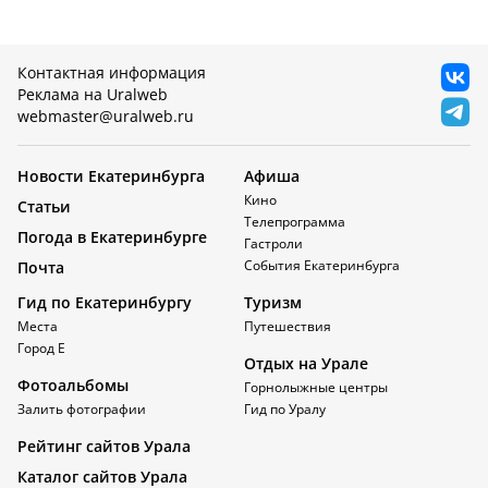
Контактная информация
Реклама на Uralweb
webmaster@uralweb.ru
Новости Екатеринбурга
Афиша
Кино
Статьи
Телепрограмма
Погода в Екатеринбурге
Гастроли
События Екатеринбурга
Почта
Гид по Екатеринбургу
Туризм
Места
Путешествия
Город Е
Отдых на Урале
Фотоальбомы
Горнолыжные центры
Залить фотографии
Гид по Уралу
Рейтинг сайтов Урала
Каталог сайтов Урала