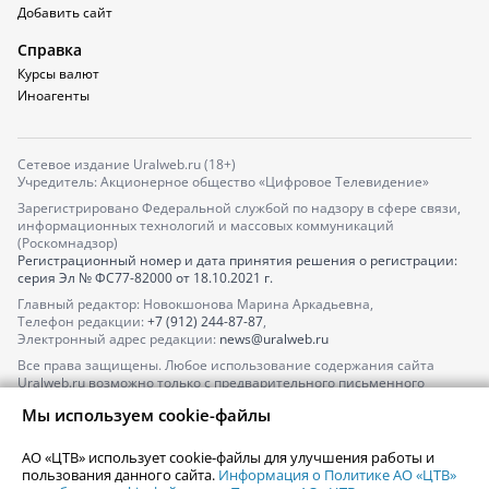
Добавить сайт
Справка
Курсы валют
Иноагенты
Сетевое издание Uralweb.ru (18+)
Учредитель: Акционерное общество «Цифровое Телевидение»
Зарегистрировано Федеральной службой по надзору в сфере связи,
информационных технологий и массовых коммуникаций
(Роскомнадзор)
Регистрационный номер и дата принятия решения о регистрации:
серия
Эл № ФС77-82000
от 18.10.2021 г.
Главный редактор: Новокшонова Марина Аркадьевна,
Телефон редакции:
+7 (912) 244-87-87
,
Электронный адрес редакции:
news@uralweb.ru
Все права защищены. Любое использование содержания сайта
Uralweb.ru возможно только с предварительного письменного
согласия АО «ЦТВ».
Мы используем cookie-файлы
По вопросам размещения рекламы обращайтесь по тел.
+7 (912) 244-
87-87
,
adv@uralweb.ru
АО «ЦТВ» использует cookie-файлы для улучшения работы и
По вопросам размещения информации в разделе «Афиша»
пользования данного сайта.
Информация о Политике АО «ЦТВ»
afisha@uralweb.ru