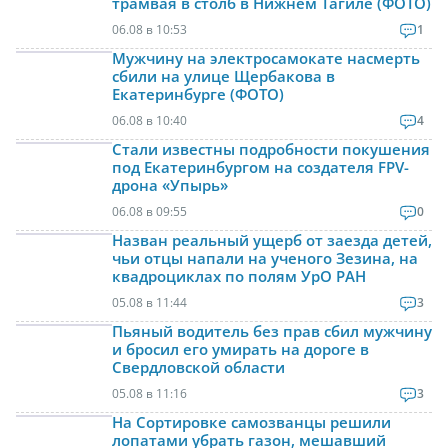
трамвая в столб в Нижнем Тагиле (ФОТО)
06.08 в 10:53
1
Мужчину на электросамокате насмерть
сбили на улице Щербакова в
Екатеринбурге (ФОТО)
06.08 в 10:40
4
Стали известны подробности покушения
под Екатеринбургом на создателя FPV-
дрона «Упырь»
06.08 в 09:55
0
Назван реальный ущерб от заезда детей,
чьи отцы напали на ученого Зезина, на
квадроциклах по полям УрО РАН
05.08 в 11:44
3
Пьяный водитель без прав сбил мужчину
и бросил его умирать на дороге в
Свердловской области
05.08 в 11:16
3
На Сортировке самозванцы решили
лопатами убрать газон, мешавший