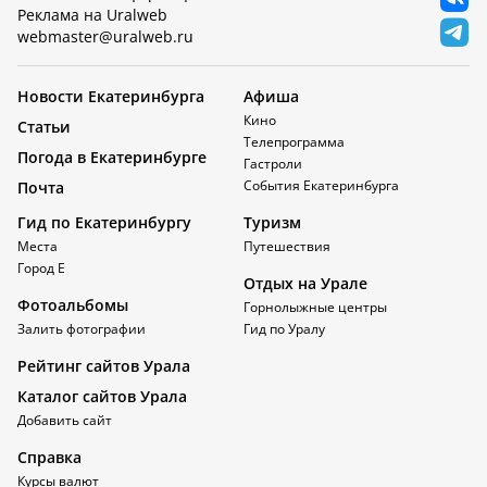
Реклама на Uralweb
webmaster@uralweb.ru
Новости Екатеринбурга
Афиша
Кино
Статьи
Телепрограмма
Погода в Екатеринбурге
Гастроли
События Екатеринбурга
Почта
Гид по Екатеринбургу
Туризм
Места
Путешествия
Город Е
Отдых на Урале
Фотоальбомы
Горнолыжные центры
Залить фотографии
Гид по Уралу
Рейтинг сайтов Урала
Каталог сайтов Урала
Добавить сайт
Справка
Курсы валют