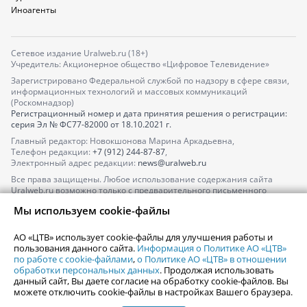
Иноагенты
Сетевое издание Uralweb.ru (18+)
Учредитель: Акционерное общество «Цифровое Телевидение»
Зарегистрировано Федеральной службой по надзору в сфере связи,
информационных технологий и массовых коммуникаций
(Роскомнадзор)
Регистрационный номер и дата принятия решения о регистрации:
серия
Эл № ФС77-82000
от 18.10.2021 г.
Главный редактор: Новокшонова Марина Аркадьевна,
Телефон редакции:
+7 (912) 244-87-87
,
Электронный адрес редакции:
news@uralweb.ru
Все права защищены. Любое использование содержания сайта
Uralweb.ru возможно только с предварительного письменного
согласия АО «ЦТВ».
Мы используем cookie-файлы
По вопросам размещения рекламы обращайтесь по тел.
+7 (912) 244-
87-87
,
adv@uralweb.ru
АО «ЦТВ» использует cookie-файлы для улучшения работы и
По вопросам размещения информации в разделе «Афиша»
пользования данного сайта.
Информация о Политике АО «ЦТВ»
afisha@uralweb.ru
по работе с cookie-файлами
,
о Политике АО «ЦТВ» в отношении
обработки персональных данных
. Продолжая использовать
Пользовательское соглашение на использование сайта
данный сайт, Вы даете согласие на обработку cookie-файлов. Вы
Политика АО «ЦТВ» в отношении обработки персональных данных
можете отключить cookie-файлы в настройках Вашего браузера.