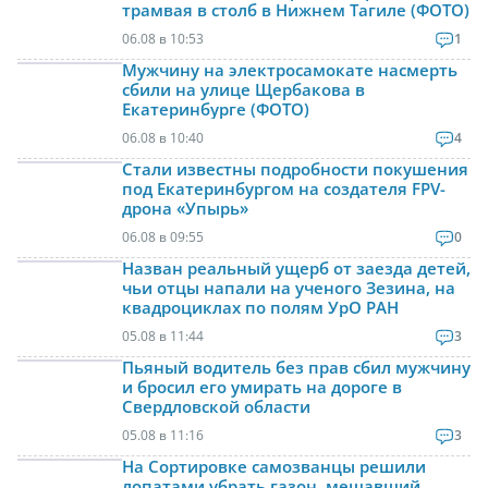
трамвая в столб в Нижнем Тагиле (ФОТО)
06.08 в 10:53
1
Мужчину на электросамокате насмерть
сбили на улице Щербакова в
Екатеринбурге (ФОТО)
06.08 в 10:40
4
Стали известны подробности покушения
под Екатеринбургом на создателя FPV-
дрона «Упырь»
06.08 в 09:55
0
Назван реальный ущерб от заезда детей,
чьи отцы напали на ученого Зезина, на
квадроциклах по полям УрО РАН
05.08 в 11:44
3
Пьяный водитель без прав сбил мужчину
и бросил его умирать на дороге в
Свердловской области
05.08 в 11:16
3
На Сортировке самозванцы решили
лопатами убрать газон, мешавший