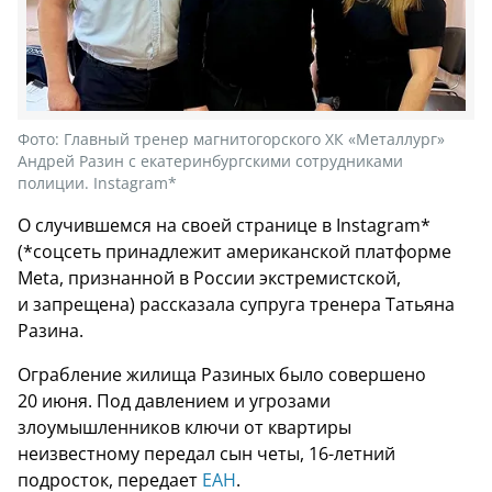
Фото:
Главный тренер магнитогорского ХК «Металлург»
Андрей Разин с екатеринбургскими сотрудниками
полиции. Instagram*
О случившемся на своей странице в Instagram*
(*соцсеть принадлежит американской платформе
Meta, признанной в России экстремистской,
и запрещена) рассказала супруга тренера Татьяна
Разина.
Ограбление жилища Разиных было совершено
20 июня. Под давлением и угрозами
злоумышленников ключи от квартиры
неизвестному передал сын четы, 16-летний
подросток, передает
ЕАН
.