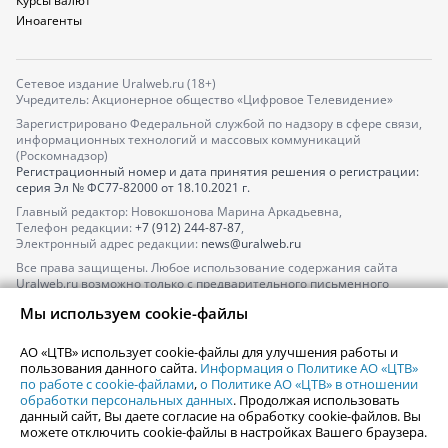
Курсы валют
Иноагенты
Сетевое издание Uralweb.ru (18+)
Учредитель: Акционерное общество «Цифровое Телевидение»
Зарегистрировано Федеральной службой по надзору в сфере связи,
информационных технологий и массовых коммуникаций
(Роскомнадзор)
Регистрационный номер и дата принятия решения о регистрации:
серия
Эл № ФС77-82000
от 18.10.2021 г.
Главный редактор: Новокшонова Марина Аркадьевна,
Телефон редакции:
+7 (912) 244-87-87
,
Электронный адрес редакции:
news@uralweb.ru
Все права защищены. Любое использование содержания сайта
Uralweb.ru возможно только с предварительного письменного
согласия АО «ЦТВ».
Мы используем cookie-файлы
По вопросам размещения рекламы обращайтесь по тел.
+7 (912) 244-
87-87
,
adv@uralweb.ru
АО «ЦТВ» использует cookie-файлы для улучшения работы и
По вопросам размещения информации в разделе «Афиша»
пользования данного сайта.
Информация о Политике АО «ЦТВ»
afisha@uralweb.ru
по работе с cookie-файлами
,
о Политике АО «ЦТВ» в отношении
обработки персональных данных
. Продолжая использовать
Пользовательское соглашение на использование сайта
данный сайт, Вы даете согласие на обработку cookie-файлов. Вы
Политика АО «ЦТВ» в отношении обработки персональных данных
можете отключить cookie-файлы в настройках Вашего браузера.