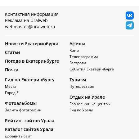
Контактная информация
Реклама на Uralweb
webmaster@uralweb.ru
Новости Екатеринбурга
Афиша
Кино
Статьи
Телепрограмма
Погода в Екатеринбурге
Гастроли
События Екатеринбурга
Почта
Гид по Екатеринбургу
Туризм
Места
Путешествия
Город Е
Отдых на Урале
Фотоальбомы
Горнолыжные центры
Залить фотографии
Гид по Уралу
Рейтинг сайтов Урала
Каталог сайтов Урала
Добавить сайт