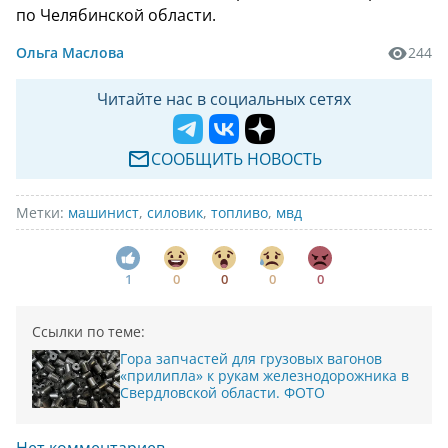
по Челябинской области.
Ольга Маслова
244
Читайте нас в социальных сетях
СООБЩИТЬ НОВОСТЬ
Метки:
машинист
,
силовик
,
топливо
,
мвд
1
0
0
0
0
Ссылки по теме:
Гора запчастей для грузовых вагонов
«прилипла» к рукам железнодорожника в
Свердловской области. ФОТО