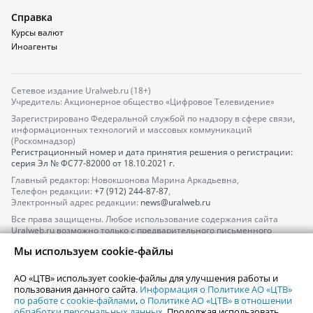
Справка
Курсы валют
Иноагенты
Сетевое издание Uralweb.ru (18+)
Учредитель: Акционерное общество «Цифровое Телевидение»
Зарегистрировано Федеральной службой по надзору в сфере связи,
информационных технологий и массовых коммуникаций
(Роскомнадзор)
Регистрационный номер и дата принятия решения о регистрации:
серия
Эл № ФС77-82000
от 18.10.2021 г.
Главный редактор: Новокшонова Марина Аркадьевна,
Телефон редакции:
+7 (912) 244-87-87
,
Электронный адрес редакции:
news@uralweb.ru
Все права защищены. Любое использование содержания сайта
Uralweb.ru возможно только с предварительного письменного
согласия АО «ЦТВ».
Мы используем cookie-файлы
По вопросам размещения рекламы обращайтесь по тел.
+7 (912) 244-
87-87
,
adv@uralweb.ru
АО «ЦТВ» использует cookie-файлы для улучшения работы и
По вопросам размещения информации в разделе «Афиша»
пользования данного сайта.
Информация о Политике АО «ЦТВ»
afisha@uralweb.ru
по работе с cookie-файлами
,
о Политике АО «ЦТВ» в отношении
обработки персональных данных
. Продолжая использовать