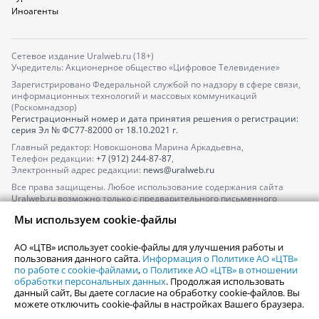
Иноагенты
Сетевое издание Uralweb.ru (18+)
Учредитель: Акционерное общество «Цифровое Телевидение»
Зарегистрировано Федеральной службой по надзору в сфере связи,
информационных технологий и массовых коммуникаций
(Роскомнадзор)
Регистрационный номер и дата принятия решения о регистрации:
серия
Эл № ФС77-82000
от 18.10.2021 г.
Главный редактор: Новокшонова Марина Аркадьевна,
Телефон редакции:
+7 (912) 244-87-87
,
Электронный адрес редакции:
news@uralweb.ru
Все права защищены. Любое использование содержания сайта
Uralweb.ru возможно только с предварительного письменного
согласия АО «ЦТВ».
Мы используем cookie-файлы
По вопросам размещения рекламы обращайтесь по тел.
+7 (912) 244-
87-87
,
adv@uralweb.ru
АО «ЦТВ» использует cookie-файлы для улучшения работы и
По вопросам размещения информации в разделе «Афиша»
пользования данного сайта.
Информация о Политике АО «ЦТВ»
afisha@uralweb.ru
по работе с cookie-файлами
,
о Политике АО «ЦТВ» в отношении
обработки персональных данных
. Продолжая использовать
Пользовательское соглашение на использование сайта
данный сайт, Вы даете согласие на обработку cookie-файлов. Вы
Политика АО «ЦТВ» в отношении обработки персональных данных
можете отключить cookie-файлы в настройках Вашего браузера.