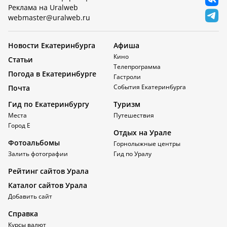
Реклама на Uralweb
webmaster@uralweb.ru
Новости Екатеринбурга
Афиша
Кино
Статьи
Телепрограмма
Погода в Екатеринбурге
Гастроли
События Екатеринбурга
Почта
Гид по Екатеринбургу
Туризм
Места
Путешествия
Город Е
Отдых на Урале
Фотоальбомы
Горнолыжные центры
Залить фотографии
Гид по Уралу
Рейтинг сайтов Урала
Каталог сайтов Урала
Добавить сайт
Справка
Курсы валют