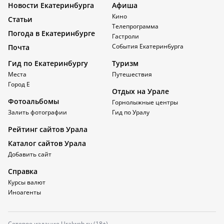
Новости Екатеринбурга
Афиша
Кино
Статьи
Телепрограмма
Погода в Екатеринбурге
Гастроли
События Екатеринбурга
Почта
Гид по Екатеринбургу
Туризм
Места
Путешествия
Город Е
Отдых на Урале
Фотоальбомы
Горнолыжные центры
Залить фотографии
Гид по Уралу
Рейтинг сайтов Урала
Каталог сайтов Урала
Добавить сайт
Справка
Курсы валют
Иноагенты
Сетевое издание Uralweb.ru (18+)