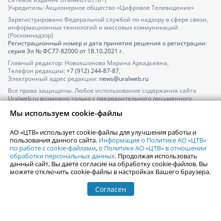
Учредитель: Акционерное общество «Цифровое Телевидение»
Зарегистрировано Федеральной службой по надзору в сфере связи,
информационных технологий и массовых коммуникаций
(Роскомнадзор)
Регистрационный номер и дата принятия решения о регистрации:
серия
Эл № ФС77-82000
от 18.10.2021 г.
Главный редактор: Новокшонова Марина Аркадьевна,
Телефон редакции:
+7 (912) 244-87-87
,
Электронный адрес редакции:
news@uralweb.ru
Все права защищены. Любое использование содержания сайта
Uralweb.ru возможно только с предварительного письменного
согласия АО «ЦТВ».
Мы используем cookie-файлы
По вопросам размещения рекламы обращайтесь по тел.
+7 (912) 244-
87-87
,
adv@uralweb.ru
АО «ЦТВ» использует cookie-файлы для улучшения работы и
По вопросам размещения информации в разделе «Афиша»
пользования данного сайта.
Информация о Политике АО «ЦТВ»
afisha@uralweb.ru
по работе с cookie-файлами
,
о Политике АО «ЦТВ» в отношении
обработки персональных данных
. Продолжая использовать
Пользовательское соглашение на использование сайта
данный сайт, Вы даете согласие на обработку cookie-файлов. Вы
Политика АО «ЦТВ» в отношении обработки персональных данных
можете отключить cookie-файлы в настройках Вашего браузера.
Согласен
© 2006-
2026
Uralweb.ru
18+