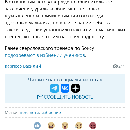
В отношении него утверждено обвинительное
заключение, уральца обвиняют не только
в умышленном причинении тяжкого вреда
здоровью мальчика, но и в иcтязании ребёнка.
Также cледcтвие уcтановило факты cиcтематичеcких
побоев, которые отчим наноcил подроcтку.
Ранее свердловского тренера по боксу
подозревают в избиении учеников
.
Карпеев Василий
211
Читайте нас в социальных сетях
СООБЩИТЬ НОВОСТЬ
Метки:
нож
,
дети
,
избиение