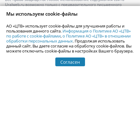
Uralweb.ru возможно только с предварительного письменного
согласия АО «ЦТВ».
Мы используем cookie-файлы
По вопросам размещения рекламы обращайтесь по тел.
+7 (912) 244-
87-87
,
adv@uralweb.ru
АО «ЦТВ» использует cookie-файлы для улучшения работы и
По вопросам размещения информации в разделе «Афиша»
пользования данного сайта.
Информация о Политике АО «ЦТВ»
afisha@uralweb.ru
по работе с cookie-файлами
,
о Политике АО «ЦТВ» в отношении
обработки персональных данных
. Продолжая использовать
Пользовательское соглашение на использование сайта
данный сайт, Вы даете согласие на обработку cookie-файлов. Вы
Политика АО «ЦТВ» в отношении обработки персональных данных
можете отключить cookie-файлы в настройках Вашего браузера.
Согласен
© 2006-
2026
Uralweb.ru
18+