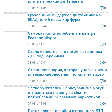
платные реакции в Telegram
09.08 в 11:08
0
Грузовик не выдержал дистанцию: на
ЕКАД погиб пассажир фуры
08.08 в 13:44
0
Самокатчик снёс ребёнка в центре
Екатеринбурга
08.08 в 11:12
3
Стало известно, кто погиб в страшном
ДТП под Заречным
08.08 в 10:41
0
Страшная авария, которая унесла жизни
пятерых свердловчан, попала на видео
08.08 в 09:09
0
Четверо жителей Первоуральска могут
отправиться на зону за сбыт и
потребление 34 граммов наркотиков
07.08 в 18:03
0
Пять человек погибли в страшном ДТП