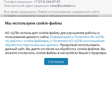
Телефон редакции:
+7 (912) 244-87-87
,
Электронный адрес редакции:
news@uralweb.ru
Все права защищены. Любое использование содержания сайта
Uralweb.ru возможно только с предварительного письменного
согласия АО «ЦТВ».
Мы используем cookie-файлы
По вопросам размещения рекламы обращайтесь по тел.
+7 (912) 244-
87-87
,
adv@uralweb.ru
АО «ЦТВ» использует cookie-файлы для улучшения работы и
По вопросам размещения информации в разделе «Афиша»
пользования данного сайта.
Информация о Политике АО «ЦТВ»
afisha@uralweb.ru
по работе с cookie-файлами
,
о Политике АО «ЦТВ» в отношении
обработки персональных данных
. Продолжая использовать
Пользовательское соглашение на использование сайта
данный сайт, Вы даете согласие на обработку cookie-файлов. Вы
Политика АО «ЦТВ» в отношении обработки персональных данных
можете отключить cookie-файлы в настройках Вашего браузера.
Согласен
© 2006-
2026
Uralweb.ru
18+