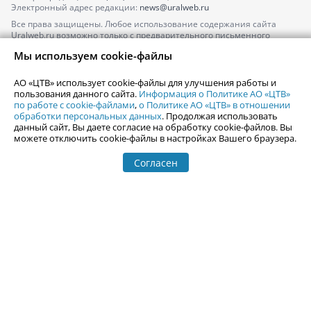
Электронный адрес редакции:
news@uralweb.ru
Все права защищены. Любое использование содержания сайта
Uralweb.ru возможно только с предварительного письменного
согласия АО «ЦТВ».
Мы используем cookie-файлы
По вопросам размещения рекламы обращайтесь по тел.
+7 (912) 244-
87-87
,
adv@uralweb.ru
АО «ЦТВ» использует cookie-файлы для улучшения работы и
По вопросам размещения информации в разделе «Афиша»
пользования данного сайта.
Информация о Политике АО «ЦТВ»
afisha@uralweb.ru
по работе с cookie-файлами
,
о Политике АО «ЦТВ» в отношении
обработки персональных данных
. Продолжая использовать
Пользовательское соглашение на использование сайта
данный сайт, Вы даете согласие на обработку cookie-файлов. Вы
Политика АО «ЦТВ» в отношении обработки персональных данных
можете отключить cookie-файлы в настройках Вашего браузера.
Согласен
© 2006-
2026
Uralweb.ru
18+