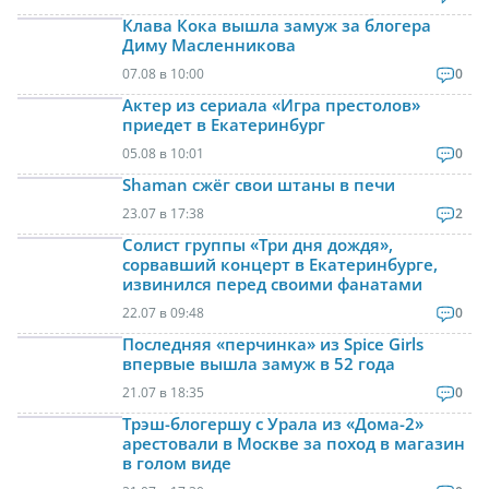
Клава Кока вышла замуж за блогера
Диму Масленникова
07.08 в 10:00
0
Актер из сериала «Игра престолов»
приедет в Екатеринбург
05.08 в 10:01
0
Shaman сжёг свои штаны в печи
23.07 в 17:38
2
Солист группы «Три дня дождя»,
сорвавший концерт в Екатеринбурге,
извинился перед своими фанатами
22.07 в 09:48
0
Последняя «перчинка» из Spice Girls
впервые вышла замуж в 52 года
21.07 в 18:35
0
Трэш-блогершу с Урала из «Дома-2»
арестовали в Москве за поход в магазин
в голом виде