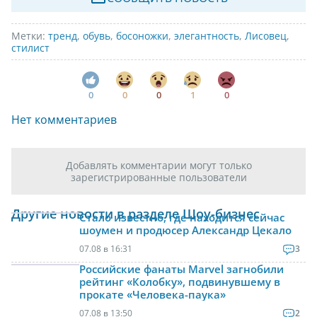
Метки:
тренд
,
обувь
,
босоножки
,
элегантность
,
Лисовец
,
стилист
0
0
0
1
0
Нет комментариев
Добавлять комментарии могут только
зарегистрированные пользователи
Другие новости в разделе Шоу-бизнес
Стало известно, где находится сейчас
шоумен и продюсер Александр Цекало
07.08 в 16:31
3
Российские фанаты Marvel загнобили
рейтинг «Колобку», подвинувшему в
прокате «Человека-паука»
07.08 в 13:50
2