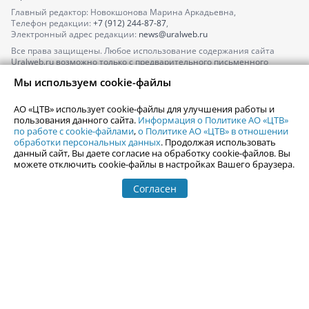
Главный редактор: Новокшонова Марина Аркадьевна,
Телефон редакции:
+7 (912) 244-87-87
,
Электронный адрес редакции:
news@uralweb.ru
Все права защищены. Любое использование содержания сайта
Uralweb.ru возможно только с предварительного письменного
согласия АО «ЦТВ».
Мы используем cookie-файлы
По вопросам размещения рекламы обращайтесь по тел.
+7 (912) 244-
87-87
,
adv@uralweb.ru
АО «ЦТВ» использует cookie-файлы для улучшения работы и
По вопросам размещения информации в разделе «Афиша»
пользования данного сайта.
Информация о Политике АО «ЦТВ»
afisha@uralweb.ru
по работе с cookie-файлами
,
о Политике АО «ЦТВ» в отношении
обработки персональных данных
. Продолжая использовать
Пользовательское соглашение на использование сайта
данный сайт, Вы даете согласие на обработку cookie-файлов. Вы
Политика АО «ЦТВ» в отношении обработки персональных данных
можете отключить cookie-файлы в настройках Вашего браузера.
Согласен
© 2006-
2026
Uralweb.ru
18+