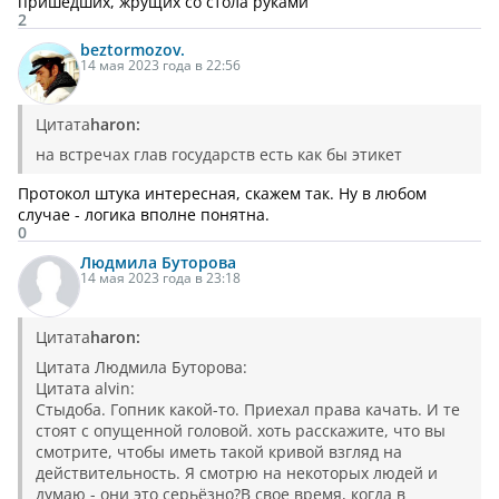
пришедших, жрущих со стола руками
2
beztormozov.
14 мая 2023 года в 22:56
Цитата
haron:
на встречах глав государств есть как бы этикет
Протокол штука интересная, скажем так. Ну в любом
случае - логика вполне понятна.
0
Людмила
Буторова
14 мая 2023 года в 23:18
Цитата
haron:
Цитата Людмила Буторова:
Цитата alvin:
Стыдоба. Гопник какой-то. Приехал права качать. И те
стоят с опущенной головой. хоть расскажите, что вы
смотрите, чтобы иметь такой кривой взгляд на
действительность. Я смотрю на некоторых людей и
думаю - они это серьёзно?В свое время, когда в