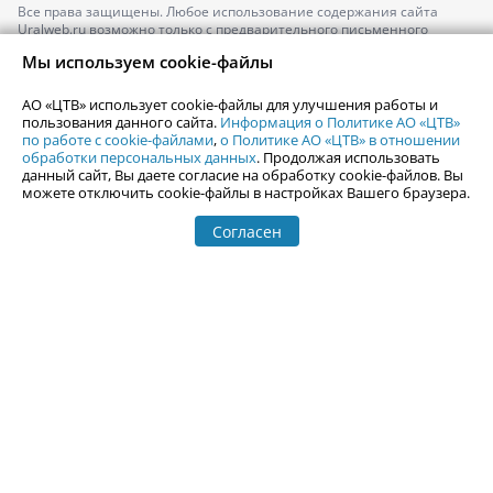
Все права защищены. Любое использование содержания сайта
Uralweb.ru возможно только с предварительного письменного
согласия АО «ЦТВ».
Мы используем cookie-файлы
По вопросам размещения рекламы обращайтесь по тел.
+7 (912) 244-
87-87
,
adv@uralweb.ru
АО «ЦТВ» использует cookie-файлы для улучшения работы и
По вопросам размещения информации в разделе «Афиша»
пользования данного сайта.
Информация о Политике АО «ЦТВ»
afisha@uralweb.ru
по работе с cookie-файлами
,
о Политике АО «ЦТВ» в отношении
обработки персональных данных
. Продолжая использовать
Пользовательское соглашение на использование сайта
данный сайт, Вы даете согласие на обработку cookie-файлов. Вы
Политика АО «ЦТВ» в отношении обработки персональных данных
можете отключить cookie-файлы в настройках Вашего браузера.
Согласен
© 2006-
2026
Uralweb.ru
18+