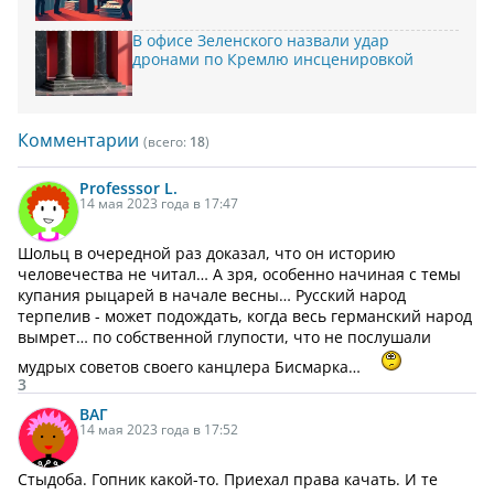
В офисе Зеленского назвали удар
дронами по Кремлю инсценировкой
Комментарии
(всего:
18
)
Professsor L.
14 мая 2023 года в 17:47
Шольц в очередной раз доказал, что он историю
человечества не читал… А зря, особенно начиная с темы
купания рыцарей в начале весны… Русский народ
терпелив - может подождать, когда весь германский народ
вымрет… по собственной глупости, что не послушали
мудрых советов своего канцлера Бисмарка…
3
ВАГ
14 мая 2023 года в 17:52
Стыдоба. Гопник какой-то. Приехал права качать. И те