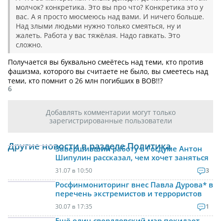
молчок? конкретика. Это вы про что? Конкретика это у
вас. А я просто мюсмеюсь над вами. И ничего больше.
Над злыми людьми нужно только смеяться, ну и
жалеть. Работа у вас тяжёлая. Надо гавкать. Это
сложно.
Получается вы буквально смеётесь над теми, кто против
фашизма, которого вы считаете не было, вы смеетесь над
теми, кто помнит о 26 млн погибших в ВОВ!!?
6
Добавлять комментарии могут только
зарегистрированные пользователи
Другие новости в разделе Политика
Завершивший работу в Госдуме Антон
Шипулин рассказал, чем хочет заняться
31.07 в 10:50
3
Росфинмониторинг внес Павла Дурова* в
перечень экстремистов и террористов
30.07 в 17:35
1
Ещё один свердловский мэр покидает