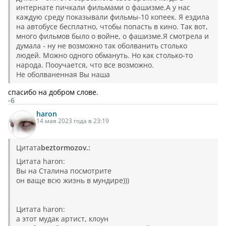
интернате пичкали фильмами о фашизме.А у нас
каждую среду показывали фильмы-10 копеек. Я ездила
на автобусе бесплатно, чтобы попасть в кино. Так вот,
много фильмов было о войне, о фашизме.Я смотрела и
думала - ну не возможно так оболванить столько
людей. Можно одного обмануть. Но как столько-то
народа. Пооучается, что все возможно.
Не оболваненная Вы наша
спасибо на добром слове.
-6
haron
14 мая 2023 года в 23:19
Цитата
beztormozov.:
Цитата haron:
Вы на Сталина посмотрите
он ваще всю жизнь в мундире)))
Цитата haron:
а этот мудак артист, клоун