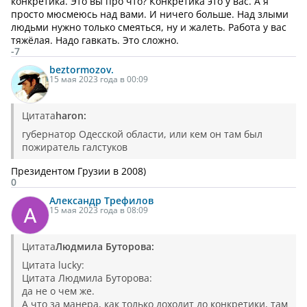
конкретика. Это вы про что? Конкретика это у вас. А я
просто мюсмеюсь над вами. И ничего больше. Над злыми
людьми нужно только смеяться, ну и жалеть. Работа у вас
тяжёлая. Надо гавкать. Это сложно.
-7
beztormozov.
15 мая 2023 года в 00:09
Цитата
haron:
губернатор Одесской области, или кем он там был
пожиратель галстуков
Президентом Грузии в 2008)
0
Александр
Трефилов
15 мая 2023 года в 08:09
Цитата
Людмила Буторова:
Цитата lucky:
Цитата Людмила Буторова:
да не о чем же.
А что за манера, как только доходит до конкретики, там