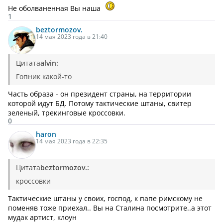
Не оболваненная Вы наша
1
beztormozov.
14 мая 2023 года в 21:40
Цитата
alvin:
Гопник какой-то
Часть образа - он президент страны, на территории
которой идут БД. Потому тактические штаны, свитер
зеленый, трекинговые кроссовки.
0
haron
14 мая 2023 года в 22:35
Цитата
beztormozov.:
кроссовки
Тактические штаны у своих, господ, к папе римскому не
поменяв тоже приехал.. Вы на Сталина посмотрите..а этот
мудак артист, клоун