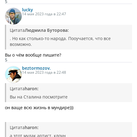
5
lucky
14 мая 2023 года в 22:47
Цитата
Людмила Буторова:
. Но как столько-то народа. Пооучается, что все
возможно.
Вы о чём вообще пишите?
5
beztormozov.
14 мая 2023 года в 22:48
Цитата
haron:
Вы на Сталина посмотрите
он ваще всю жизнь в мундире)))
Цитата
haron:
а этот мудак артист, клоун