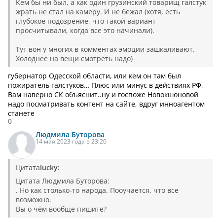
Кем бы ни был, а как один грузинский товарищ галстук
жрать не стал на камеру. И не бежал (хотя, есть
глубокое подозрение, что такой вариант
просчитывали, когда все это начинали).
Тут вон у многих в комментах эмоции зашкаливают.
Холоднее на вещи смотреть надо)
губернатор Одесской области, или кем он там был
пожиратель галстуков… Плюс или минус в действиях РФ,
Вам наверно СК объяснит..ну и госпоже Новокшоновой
надо посматривать контент на сайте, вдруг инноагентом
станете
0
Людмила
Буторова
14 мая 2023 года в 23:20
Цитата
lucky:
Цитата Людмила Буторова:
. Но как столько-то народа. Пооучается, что все
возможно.
Вы о чём вообще пишите?