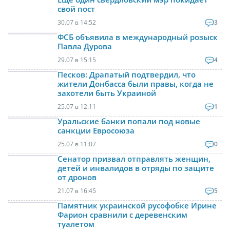
свой пост
30.07 в 14:52
3
ФСБ объявила в международный розыск
Павла Дурова
29.07 в 15:15
4
Песков: Драпатый подтвердил, что
жители Донбасса были правы, когда не
захотели быть Украиной
25.07 в 12:11
1
Уральские банки попали под новые
санкции Евросоюза
25.07 в 11:07
0
Сенатор призвал отправлять женщин,
детей и инвалидов в отряды по защите
от дронов
21.07 в 16:45
5
Памятник украинской русофобке Ирине
Фарион сравнили с деревенским
туалетом