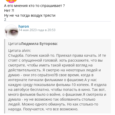
А его мнения кто то спрашивает ?
Нет ?!
Ну не ча тогда воздух трясти
2
haron
14 мая 2023 года в 20:53
Цитата
Людмила Буторова:
Цитата alvin:
Стыдоба. Гопник какой-то. Приехал права качать. И те
стоят с опущенной головой. хоть расскажите, что вы
смотрите, чтобы иметь такой кривой взгляд на
действительность. Я смотрю на некоторых людей и
думаю - они это серьёзно?В свое время, когда в
интернате пичкали фильмами о фашизме.А у нас
каждую среду показывали фильмы-10 копеек. Я ездила
на автобусе бесплатно, чтобы попасть в кино. Так вот,
много фильмов было о войне, о фашизме.Я смотрела и
думала - ну не возможно так оболванить столько
людей. Можно одного обмануть. Но как столько-то
народа. Пооучается, что все возможно.