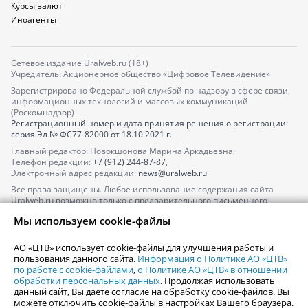
Курсы валют
Иноагенты
Сетевое издание Uralweb.ru (18+)
Учредитель: Акционерное общество «Цифровое Телевидение»
Зарегистрировано Федеральной службой по надзору в сфере связи,
информационных технологий и массовых коммуникаций
(Роскомнадзор)
Регистрационный номер и дата принятия решения о регистрации:
серия
Эл № ФС77-82000
от 18.10.2021 г.
Главный редактор: Новокшонова Марина Аркадьевна,
Телефон редакции:
+7 (912) 244-87-87
,
Электронный адрес редакции:
news@uralweb.ru
Все права защищены. Любое использование содержания сайта
Uralweb.ru возможно только с предварительного письменного
согласия АО «ЦТВ».
Мы используем cookie-файлы
По вопросам размещения рекламы обращайтесь по тел.
+7 (912) 244-
87-87
,
adv@uralweb.ru
АО «ЦТВ» использует cookie-файлы для улучшения работы и
По вопросам размещения информации в разделе «Афиша»
пользования данного сайта.
Информация о Политике АО «ЦТВ»
afisha@uralweb.ru
по работе с cookie-файлами
,
о Политике АО «ЦТВ» в отношении
обработки персональных данных
. Продолжая использовать
Пользовательское соглашение на использование сайта
данный сайт, Вы даете согласие на обработку cookie-файлов. Вы
Политика АО «ЦТВ» в отношении обработки персональных данных
можете отключить cookie-файлы в настройках Вашего браузера.