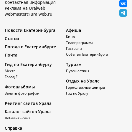
Контактная информация
Реклама на Uralweb
webmaster@uralweb.ru
Новости Екатеринбурга
Афиша
Кино
Статьи
Телепрограмма
Погода в Екатеринбурге
Гастроли
События Екатеринбурга
Почта
Гид по Екатеринбургу
Туризм
Места
Путешествия
Город Е
Отдых на Урале
Фотоальбомы
Горнолыжные центры
Залить фотографии
Гид по Уралу
Рейтинг сайтов Урала
Каталог сайтов Урала
Добавить сайт
Справка