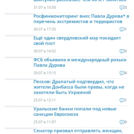
31.07 в 10:50
3
Росфинмониторинг внес Павла Дурова* в
перечень экстремистов и террористов
30.07 в 17:35
1
Ещё один свердловский мэр покидает
свой пост
30.07 в 14:52
3
ФСБ объявила в международный розыск
Павла Дурова
29.07 в 15:15
4
Песков: Драпатый подтвердил, что
жители Донбасса были правы, когда не
захотели быть Украиной
25.07 в 12:11
1
Уральские банки попали под новые
санкции Евросоюза
25.07 в 11:07
0
Сенатор призвал отправлять женщин,