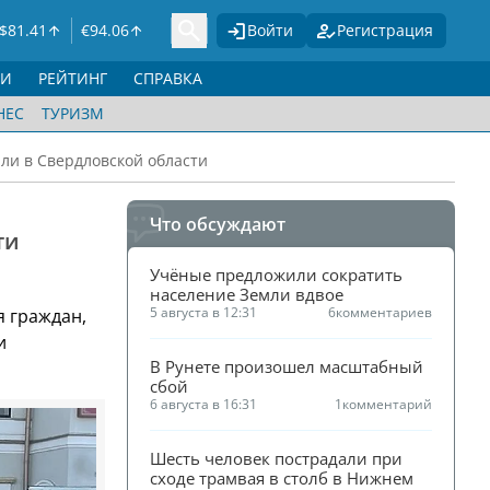
$
81.41
€
94.06
Войти
Регистрация
ГИ
РЕЙТИНГ
СПРАВКА
НЕС
ТУРИЗМ
и в Свердловской области
Что обсуждают
ти
Учёные предложили сократить 
население Земли вдвое
5 августа в 12:31
6
комментариев
 граждан,
и
В Рунете произошел масштабный 
сбой
6 августа в 16:31
1
комментарий
Шесть человек пострадали при 
сходе трамвая в столб в Нижнем 