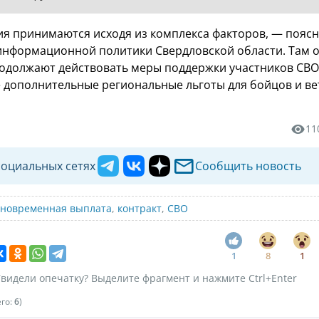
 принимаются исходя из комплекса факторов, — пояс
информационной политики Свердловской области. Там 
родолжают действовать меры поддержки участников СВО
же дополнительные региональные льготы для бойцов и в
11
социальных сетях
Сообщить новость
новременная выплата
,
контракт
,
СВО
1
8
1
видели опечатку? Выделите фрагмент и нажмите Ctrl+Enter
его:
6
)