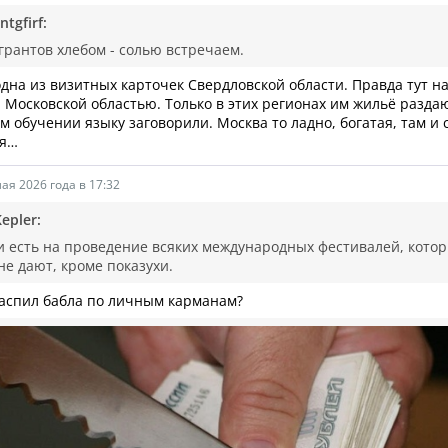
ntgfirf:
грантов хлебом - солью встречаем.
одна из визитных карточек Свердловской области. Правда тут н
 Московской областью. Только в этих регионах им жильё раздаю
м обучении языку заговорили. Москва то ладно, богатая, там и 
ся…
ая 2026 года в 17:32
epler:
и есть на проведение всяких международных фестивалей, котор
не дают, кроме показухи.
распил бабла по личным карманам?