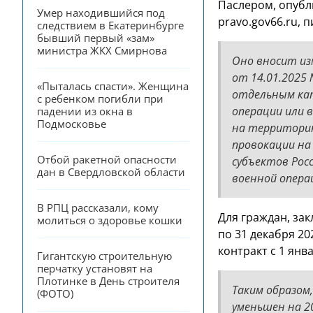
Паслером, опуб
Умер находившийся под 
pravo.gov66.ru, 
следствием в Екатеринбурге 
бывший первый «зам» 
министра ЖКХ Смирнова
Оно вносит из
от 14.01.2025
«Пыталась спасти». Женщина 
отдельным кат
с ребенком погибли при 
операции или 
падении из окна в 
Подмосковье
на территорию
провокации на
Отбой ракетной опасности 
субъектов Рос
дан в Свердловской области
военной опера
В РПЦ рассказали, кому 
Для граждан, за
молиться о здоровье кошки
по 31 декабря 20
контракт с 1 янв
Гигантскую строительную 
перчатку установят на 
Плотинке в День строителя 
Таким образом
(ФОТО)
уменьшен на 20