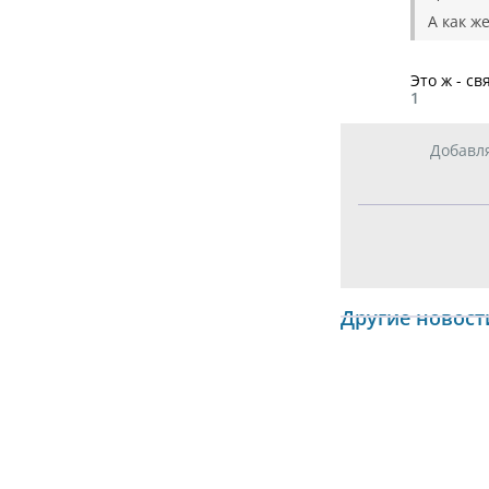
А как ж
Это ж - св
1
Добавл
Другие новост