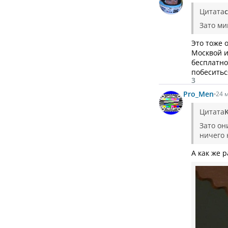
Цитата
c
Зато ми
Это тоже 
Москвой и
бесплатно
побесить
3
Pro_Men
24 м
Цитата
K
Зато он
ничего 
А как же 