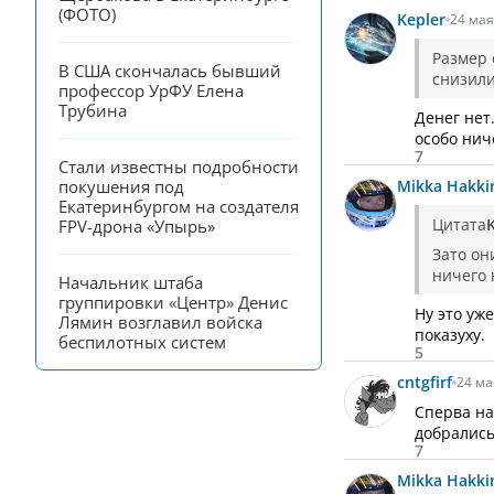
(ФОТО)
Kepler
24 мая
Размер
В США скончалась бывший 
снизили
профессор УрФУ Елена 
Трубина
Денег нет
особо нич
7
Стали известны подробности 
Mikka Hakki
покушения под 
Екатеринбургом на создателя 
Цитата
K
FPV-дрона «Упырь»
Зато он
ничего 
Начальник штаба 
группировки «Центр» Денис 
Ну это уж
Лямин возглавил войска 
показуху.
беспилотных систем
5
cntgfirf
24 ма
Сперва на
добрались
7
Mikka Hakki