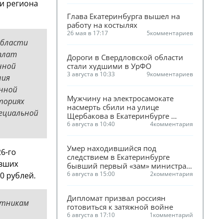
и региона
Глава Екатеринбурга вышел на 
работу на костылях
26 мая в 17:17
5
комментариев
области
плат
Дороги в Свердловской области 
нной
стали худшими в УрФО
3 августа в 10:33
9
комментариев
ния
нной
Мужчину на электросамокате 
ториях
насмерть сбили на улице 
пециальной
Щербакова в Екатеринбурге 
(ФОТО)
6 августа в 10:40
4
комментария
Умер находившийся под 
6-го
следствием в Екатеринбурге 
ивших
бывший первый «зам» министра 
ЖКХ Смирнова
6 августа в 15:00
2
комментария
00 рублей.
Дипломат призвал россиян 
ктникам
готовиться к затяжной войне
6 августа в 17:10
1
комментарий