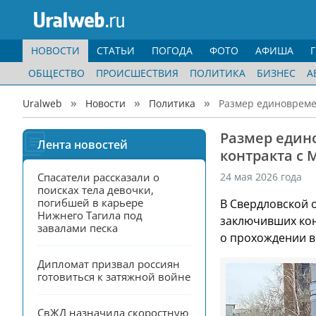
НОВОСТИ
СТАТЬИ
ПОГОДА
ФОТО
АФИША
ОБЩЕСТВО
ПРОИСШЕСТВИЯ
ПОЛИТИКА
БИЗНЕС
А
Uralweb
Новости
Политика
Размер единовреме
Размер един
Лента новостей
контракта с
Спасатели рассказали о 
24 мая 2026 года
поисках тела девочки, 
погибшей в карьере 
В Свердловской 
Нижнего Тагила под 
заключивших ко
завалами песка
о прохождении в
Дипломат призвал россиян 
готовиться к затяжной войне
СвЖД назначила скоростную 