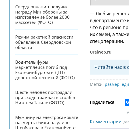
Свердловчанин получил 
награду Минобороны за 
— Любые решения
изготовление более 2000 
в департаменте 
масксетей (ФОТО)
что в регионе п
их семей, а так
Режим ракетной опасности 
спецоперации.
объявлен в Свердловской 
области
Uralweb.ru
Водитель фуры 
Читайте нас в 
маркетплейса погиб под 
Екатеринбургом в ДТП с 
дорожной техникой (ФОТО)
Метки:
размер
,
еди
Шесть человек пострадали 
при сходе трамвая в столб в 
Поделиться
Нижнем Тагиле (ФОТО)
У
Мужчину на электросамокате 
Комментарии
(вс
насмерть сбили на улице 
Щербакова в Екатеринбурге 