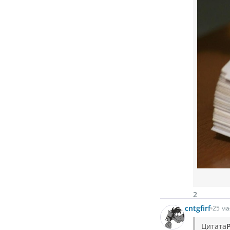
2
cntgfirf
25 ма
Цитата