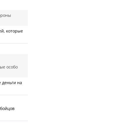
ороны
ей, которые
ые особо
е деньги на
 бойцов