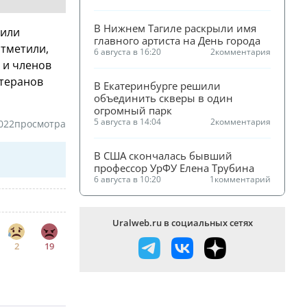
В Нижнем Тагиле раскрыли имя 
нили
главного артиста на День города
отметили,
6 августа в 16:20
2
комментария
 и членов
етеранов
В Екатеринбурге решили 
объединить скверы в один 
огромный парк
5 августа в 14:04
2
комментария
022
просмотра
В США скончалась бывший 
профессор УрФУ Елена Трубина
6 августа в 10:20
1
комментарий
Uralweb.ru в социальных сетях
2
19