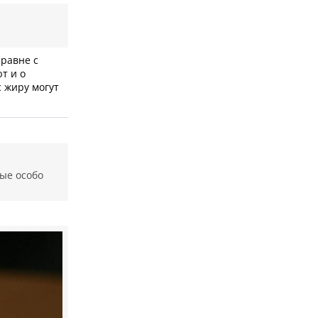
аравне с
т и о
с жиру могут
ые особо