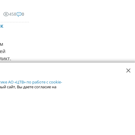
458
0
 к
ым
шей
ликт.
собым
ке АО «ЦТВ» по работе с cookie-
510
2
ый сайт, Вы даете согласие на
» Денис
 систем
чальник
явил
бщили