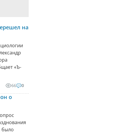
перешел на
оциологии
лександр
ора
бщает «Ъ-
66
0
 он о
вопрос
разднования
о было