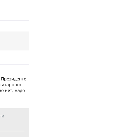
и Президенте
анитарного
о нет, надо
ли