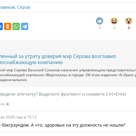
Вовяков
,
Серов
1
2
0
ленный за утрату доверия мэр Серова возглавил
лоснабжающую компанию
ий мэр Серова Василий Сизиков назначен управляющим представительс
оснабжающей компании «Вертикаль» в городе. Об этом изданию «Ъ-Урал» 
градоначальник.
видели опечатку? Выделите фрагмент и нажмите Ctrl+Enter
его:
4
)
ая 2026 года в 15:13
т-бэкграундом. А что, здоровых на эту должность не нашли?