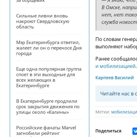
за борщевик
В Омске, напр
нет, нет тако
Сильные ливни вновь 
накроют Свердловскую 
служба новост
область
По словам генер
Мэр Екатеринбурга ответил, 
выполняют набор
жалеет ли он о переносе Дня 
города
Ранее сообщалос
и мобилизацией
.
Еще одна популярная группа 
споет в эти выходные для 
Карпеев Василий
всех желающих в 
Екатеринбурге
Читайте нас в 
В Екатеринбурге продлили 
срок закрытия движения по 
Метки:
мобилизац
улицы около «Калины»
Российские фанаты Marvel 
Поделиться
загнобили рейтинг 