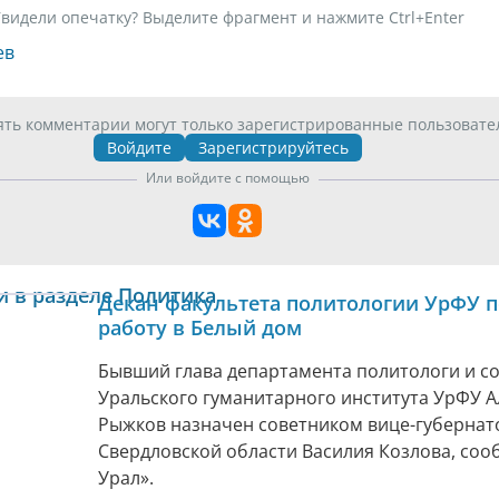
видели опечатку? Выделите фрагмент и нажмите Ctrl+Enter
ев
ять комментарии могут только зарегистрированные пользовате
Войдите
Зарегистрируйтесь
Или войдите с помощью
и в разделе Политика
Декан факультета политологии УрФУ 
работу в Белый дом
Бывший глава департамента политологи и с
Уральского гуманитарного института УрФУ А
Рыжков назначен советником вице-губернат
Свердловской области Василия Козлова, соо
Урал».