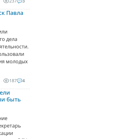
237
3
ск Павла
или
го дела
ятельности.
ользовали
ния молодых
187
4
тели
ли быть
ние
секретарь
кации