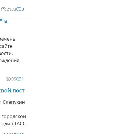
2133
3
* в
речень
сайте
ости.
рождения,
95
1
свой пост
л Слепухин
 городской
ердил ТАСС.