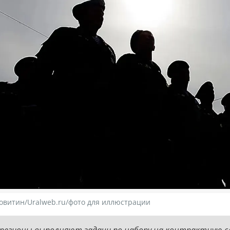
овитин/Uralweb.ru/фото для иллюстрации
 регионы выполняют задачи по набору на контрактную с