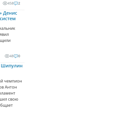
458
2
» Денис
 систем
чальник
явил
бщили
48
0
н Шипулин
ий чемпион
вов Антон
рламент
ршил свою
общает