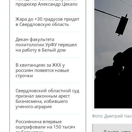
продюсер Александр Цекало
Жара до +30 градусов придет 
в Свердловскую область
Декан факультета 
политологии УрФУ перешел 
на работу в Белый дом
В квитанциях за ЖКХ у 
россиян появятся новые 
строчки
Свердловский областной суд 
признал законным арест 
бизнесмена, избившего 
ученого-агрария
Фото:
Дмитрий Час
Россиянина впервые 
оштрафовали на 150 тысяч 
— Я знаю, что