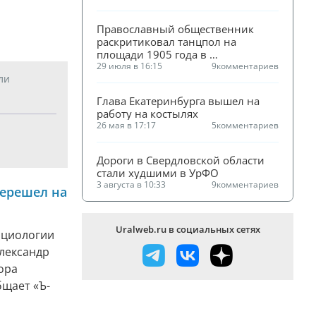
Православный общественник 
раскритиковал танцпол на 
площади 1905 года в 
Екатеринбурге
29 июля в 16:15
9
комментариев
ли
Глава Екатеринбурга вышел на 
работу на костылях
26 мая в 17:17
5
комментариев
Дороги в Свердловской области 
стали худшими в УрФО
3 августа в 10:33
9
комментариев
перешел на
Uralweb.ru в социальных сетях
оциологии
лександр
ора
бщает «Ъ-