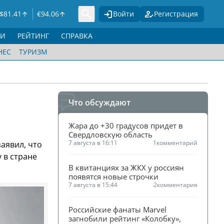
$
81.41
€
94.06
Войти
Регистрация
ГИ
РЕЙТИНГ
СПРАВКА
НЕС
ТУРИЗМ
Что обсуждают
Жара до +30 градусов придет в 
Свердловскую область
7 августа в 16:11
1
комментарий
аявил, что
 в стране
В квитанциях за ЖКХ у россиян 
появятся новые строчки
7 августа в 15:44
2
комментария
Российские фанаты Marvel 
загнобили рейтинг «Колобку», 