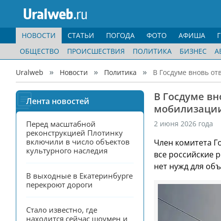
НОВОСТИ
СТАТЬИ
ПОГОДА
ФОТО
АФИША
ОБЩЕСТВО
ПРОИСШЕСТВИЯ
ПОЛИТИКА
БИЗНЕС
А
Uralweb
Новости
Политика
В Госдуме вновь от
В Госдуме вн
Лента новостей
мобилизации
Перед масштабной 
2 июня 2026 года
реконструкцией Плотинку 
включили в число объектов 
Член комитета Г
культурного наследия
все российские 
нет нужд для об
В выходные в Екатеринбурге 
перекроют дороги
Стало известно, где 
находится сейчас шоумен и 