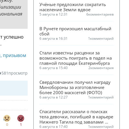
Учёные предложили сократить 
билизации
население Земли вдвое
иональная
5 августа в 12:31
6
комментариев
В Рунете произошел масштабный 
сбой
нт успешно
6 августа в 16:31
1
комментарий
.
Стали известны расценки за 
м, призывом
возможность поиграть в падел на 
главной площади Екатеринбурга
6 августа в 15:40
2
комментария
581
просмотр
Свердловчанин получил награду 
Минобороны за изготовление 
более 2000 масксетей (ФОТО)
6 августа в 12:27
1
комментарий
Спасатели рассказали о поисках 
тела девочки, погибшей в карьере 
Нижнего Тагила под завалами 
0
1
песка
6 августа в 17:40
1
комментарий