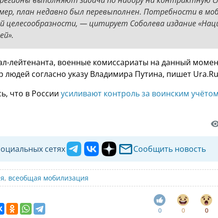
имер, план недавно был перевыполнен. Потребности в мо
й целесообразности, — цитирует Соболева издание «Нац
ей».
ал-лейтенанта, военные комиссариаты на данный моме
 людей согласно указу Владимира Путина, пишет Ura.Ru
ь, что в России
усиливают контроль за воинским учёто
социальных сетях
Сообщить новость
ия
,
всеобщая мобилизация
0
0
0