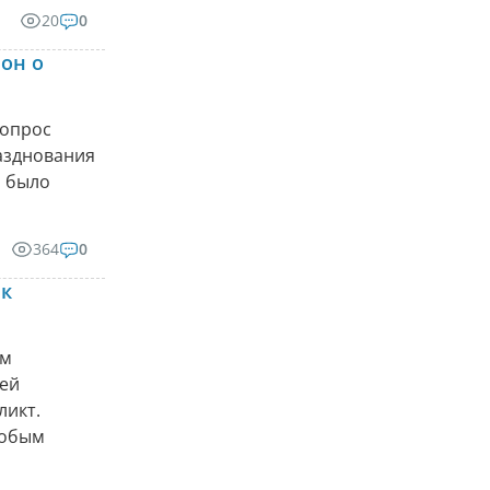
20
0
 он о
вопрос
разднования
о было
364
0
 к
ым
шей
ликт.
собым