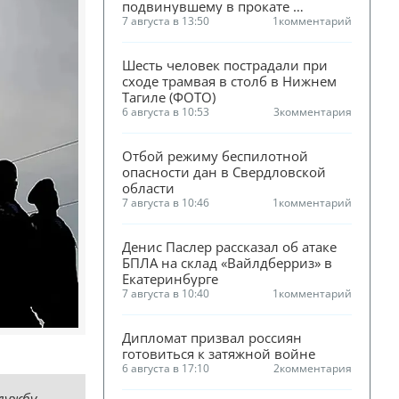
подвинувшему в прокате 
«Человека-паука»
7 августа в 13:50
1
комментарий
Шесть человек пострадали при 
сходе трамвая в столб в Нижнем 
Тагиле (ФОТО)
6 августа в 10:53
3
комментария
Отбой режиму беспилотной 
опасности дан в Свердловской 
области
7 августа в 10:46
1
комментарий
Денис Паслер рассказал об атаке 
БПЛА на склад «Вайлдберриз» в 
Екатеринбурге
7 августа в 10:40
1
комментарий
Дипломат призвал россиян 
готовиться к затяжной войне
6 августа в 17:10
2
комментария
лужбу.