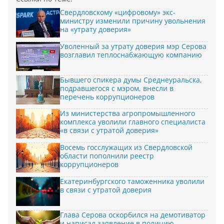
Свердловскому «цифровому» экс-
министру изменили причину увольнения
на «утрату доверия»
Уволенный за утрату доверия мэр Серова
возглавил теплоснабжающую компанию
Бывшего спикера думы Среднеуральска,
подравшегося с мэром, внесли в
перечень коррупционеров
Из министерства агропромышленного
комплекса уволили главного специалиста
«в связи с утратой доверия»
Восемь госслужащих из Свердловской
области пополнили реестр
коррупционеров
Екатеринбургского таможенника уволили
в связи с утратой доверия
Глава Серова оскорбился на демотиватор
и написал заявление в полицию