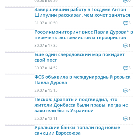
06.08 в 09:29
0
Завершивший работу в Госдуме Антон
Шипулин рассказал, чем хочет заняться
31.07 в 10:50
3
Росфинмониторинг внес Павла Дурова* в
перечень экстремистов и террористов
30.07 в 17:35
1
Ещё один свердловский мэр покидает
свой пост
30.07 в 14:52
3
ФСБ объявила в международный розыск
Павла Дурова
29.07 в 15:15
4
Песков: Драпатый подтвердил, что
жители Донбасса были правы, когда не
захотели быть Украиной
25.07 в 12:11
1
Уральские банки попали под новые
санкции Евросоюза