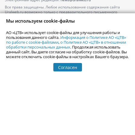
Все права защищены. Любое использование содержания сайта
Uralweb.ru возможно только с предварительного письменного
согласия АО «ЦТВ».
Мы используем cookie-файлы
По вопросам размещения рекламы обращайтесь по тел.
+7 (912) 244-
87-87
,
adv@uralweb.ru
АО «ЦТВ» использует cookie-файлы для улучшения работы и
По вопросам размещения информации в разделе «Афиша»
пользования данного сайта.
Информация о Политике АО «ЦТВ»
afisha@uralweb.ru
по работе с cookie-файлами
,
о Политике АО «ЦТВ» в отношении
обработки персональных данных
. Продолжая использовать
Пользовательское соглашение на использование сайта
данный сайт, Вы даете согласие на обработку cookie-файлов. Вы
Политика АО «ЦТВ» в отношении обработки персональных данных
можете отключить cookie-файлы в настройках Вашего браузера.
Согласен
© 2006-
2026
Uralweb.ru
18+